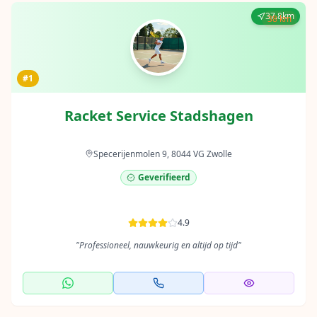
37.8km
38 km
#1
Racket Service Stadshagen
Specerijenmolen 9, 8044 VG Zwolle
Geverifieerd
4.9
"
Professioneel, nauwkeurig en altijd op tijd
"