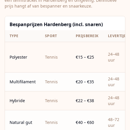
een tennisracket in
Hardenberg
en omgeving. Definitieve
prijs hangt af van bespanner en snaarkeuze.
Bespanprijzen Hardenberg (incl. snaren)
TYPE
SPORT
PRIJSBEREIK
LEVERTIJD
24–48
Polyester
Tennis
€15 – €25
uur
24–48
Multifilament
Tennis
€20 – €35
uur
24–48
Hybride
Tennis
€22 – €38
uur
48–72
Natural gut
Tennis
€40 – €60
uur