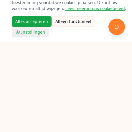
toestemming voordat we cookies plaatsen. U kunt uw
voorkeuren altijd wijzigen.
Lees meer in ons cookiebeleid
.
Alles accepteren
Alleen functioneel
Instellingen
Racketpoint
Racket bespannen in Hardenberg
Op zoek naar een bespanner in Hardenberg? Bekijk
hieronder alle aangesloten lokale racketbespanners voor
tennis, badminton en squash.
Verken Racketpoint
Zoek een bespanner
Bespanners per stad
Bespan gidsen
Bespan calculator
Feiten
FAQ
Contact