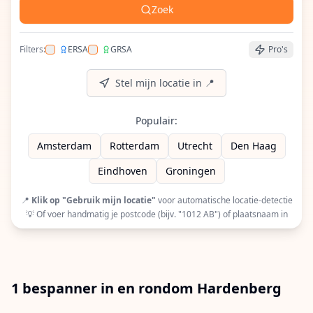
Zoek
Filters:
ERSA
GRSA
Pro's
Filter op ERSA (European Racquet Stringers Assoc
Filter op GRSA (Global Racquet Stringers 
Stel mijn locatie in 📍
Populair:
Amsterdam
Rotterdam
Utrecht
Den Haag
Eindhoven
Groningen
📍
Klik op "Gebruik mijn locatie"
voor automatische locatie-detectie
💡 Of voer handmatig je postcode (bijv. "1012 AB") of plaatsnaam in
1 bespanner in en rondom Hardenberg