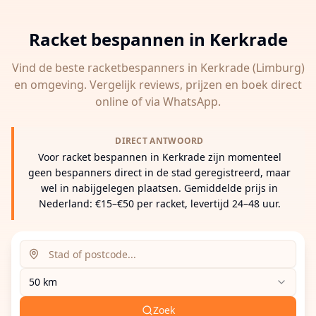
Racket bespannen in
Kerkrade
Vind de beste racketbespanners in
Kerkrade
(Limburg)
en omgeving. Vergelijk reviews, prijzen en boek direct
online of via WhatsApp.
DIRECT ANTWOORD
Voor racket bespannen in Kerkrade zijn momenteel
geen bespanners direct in de stad geregistreerd, maar
wel in nabijgelegen plaatsen. Gemiddelde prijs in
Nederland: €15–€50 per racket, levertijd 24–48 uur.
Zoeklocatie (stad of postcode)
Zoekradius
Voer een stad, postcode of adres in om racketbespanne
50 km
Zoek