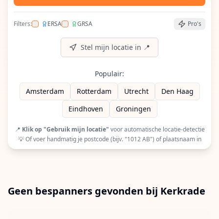
Filters:
ERSA
GRSA
Pro's
Filter op ERSA (European Racquet Stringers Assoc
Filter op GRSA (Global Racquet Stringers 
Stel mijn locatie in 📍
Populair:
Amsterdam
Rotterdam
Utrecht
Den Haag
Eindhoven
Groningen
📍
Klik op "Gebruik mijn locatie"
voor automatische locatie-detectie
💡 Of voer handmatig je postcode (bijv. "1012 AB") of plaatsnaam in
Geen bespanners gevonden bij Kerkrade