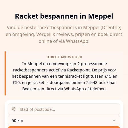
Racket bespannen in
Meppel
Vind de beste racketbespanners in
Meppel
(Drenthe)
en omgeving. Vergelijk reviews, prijzen en boek direct
online of via WhatsApp.
DIRECT ANTWOORD
In Meppel en omgeving zijn 2 professionele
racketbespanners actief via Racketpoint. De prijs voor
het bespannen van een tennisracket ligt tussen €15 en
€50, en je racket is doorgaans binnen 24–48 uur klaar.
Boeken kan direct via WhatsApp of telefoon.
Zoeklocatie (stad of postcode)
Zoekradius
Voer een stad, postcode of adres in om racketbespanne
50 km