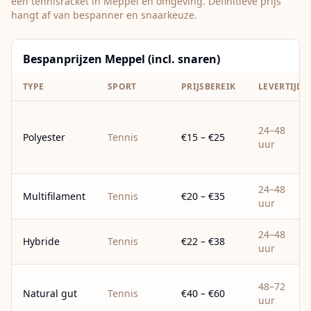
een tennisracket in
Meppel
en omgeving. Definitieve prijs
hangt af van bespanner en snaarkeuze.
Bespanprijzen Meppel (incl. snaren)
TYPE
SPORT
PRIJSBEREIK
LEVERTIJD
24–48
Polyester
Tennis
€15 – €25
uur
24–48
Multifilament
Tennis
€20 – €35
uur
24–48
Hybride
Tennis
€22 – €38
uur
48–72
Natural gut
Tennis
€40 – €60
uur