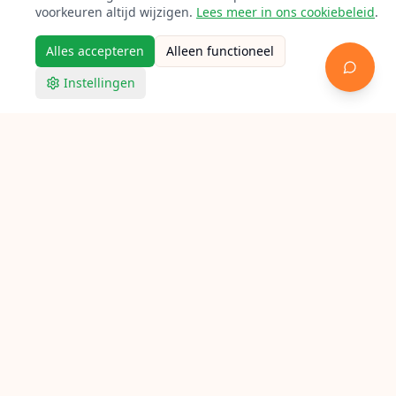
voorkeuren altijd wijzigen.
Lees meer in ons cookiebeleid
.
Alles accepteren
Alleen functioneel
Instellingen
Racketpoint
Racket bespannen in Meppel
Op zoek naar een bespanner in Meppel? Bekijk hieronder
alle aangesloten lokale racketbespanners voor tennis,
badminton en squash.
Verken Racketpoint
Zoek een bespanner
Bespanners per stad
Bespan gidsen
Bespan calculator
Feiten
FAQ
Contact