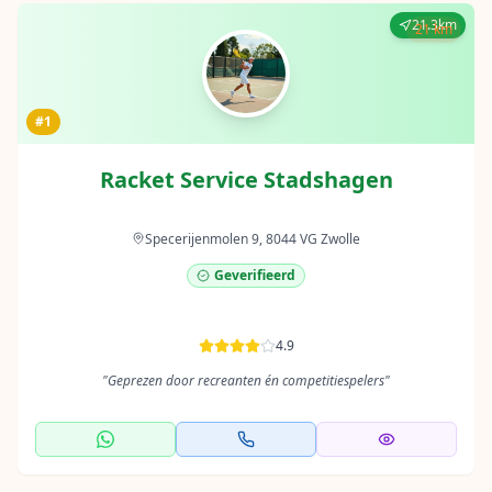
21.3km
21 km
#1
Racket Service Stadshagen
Specerijenmolen 9, 8044 VG Zwolle
Geverifieerd
4.9
"
Geprezen door recreanten én competitiespelers
"