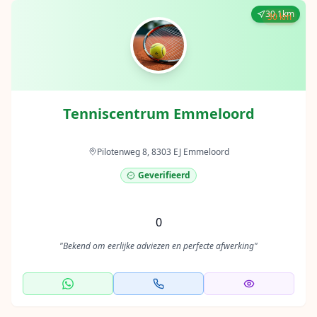
30.1km
30 km
Tenniscentrum Emmeloord
Pilotenweg 8, 8303 EJ Emmeloord
Geverifieerd
0
"
Bekend om eerlijke adviezen en perfecte afwerking
"