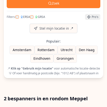
Zoek
Filters:
ERSA
GRSA
Pro's
Filter op ERSA (European Racquet Stringers Assoc
Filter op GRSA (Global Racquet Stringers 
Stel mijn locatie in 📍
Populair:
Amsterdam
Rotterdam
Utrecht
Den Haag
Eindhoven
Groningen
📍
Klik op "Gebruik mijn locatie"
voor automatische locatie-detectie
💡 Of voer handmatig je postcode (bijv. "1012 AB") of plaatsnaam in
2 bespanners in en rondom Meppel