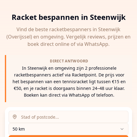
Racket bespannen in
Steenwijk
Vind de beste racketbespanners in
Steenwijk
(Overijssel)
en omgeving. Vergelijk reviews, prijzen en
boek direct online of via WhatsApp.
DIRECT ANTWOORD
In Steenwijk en omgeving zijn 2 professionele
racketbespanners actief via Racketpoint. De prijs voor
het bespannen van een tennisracket ligt tussen €15 en
€50, en je racket is doorgaans binnen 24–48 uur klaar.
Boeken kan direct via WhatsApp of telefoon.
Zoeklocatie (stad of postcode)
Zoekradius
Voer een stad, postcode of adres in om racketbespanne
50 km