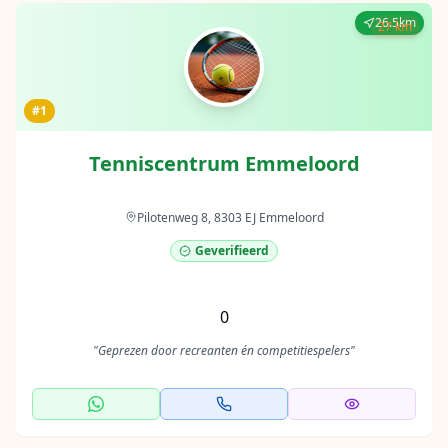
26.5km
27 km
#1
Tenniscentrum Emmeloord
Pilotenweg 8, 8303 EJ Emmeloord
Geverifieerd
0
"
Geprezen door recreanten én competitiespelers
"