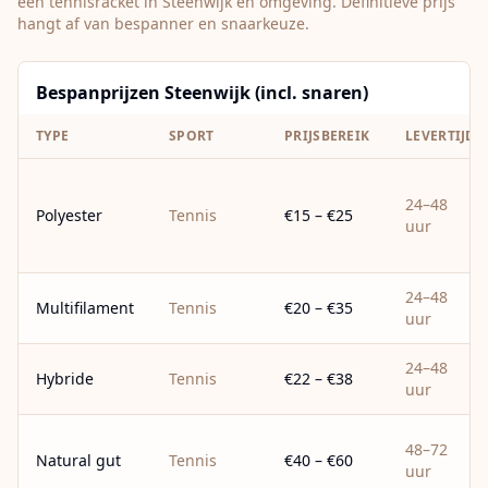
een tennisracket in
Steenwijk
en omgeving. Definitieve prijs
hangt af van bespanner en snaarkeuze.
Bespanprijzen Steenwijk (incl. snaren)
TYPE
SPORT
PRIJSBEREIK
LEVERTIJD
24–48
Polyester
Tennis
€15 – €25
uur
24–48
Multifilament
Tennis
€20 – €35
uur
24–48
Hybride
Tennis
€22 – €38
uur
48–72
Natural gut
Tennis
€40 – €60
uur