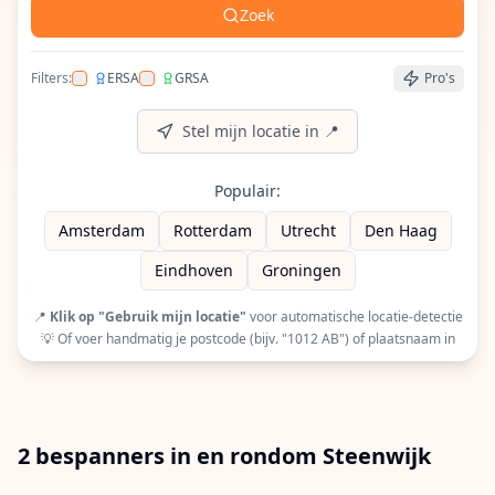
Zoek
Filters:
ERSA
GRSA
Pro's
Filter op ERSA (European Racquet Stringers Assoc
Filter op GRSA (Global Racquet Stringers 
Stel mijn locatie in 📍
Populair:
Amsterdam
Rotterdam
Utrecht
Den Haag
Eindhoven
Groningen
📍
Klik op "Gebruik mijn locatie"
voor automatische locatie-detectie
💡 Of voer handmatig je postcode (bijv. "1012 AB") of plaatsnaam in
2 bespanners in en rondom Steenwijk