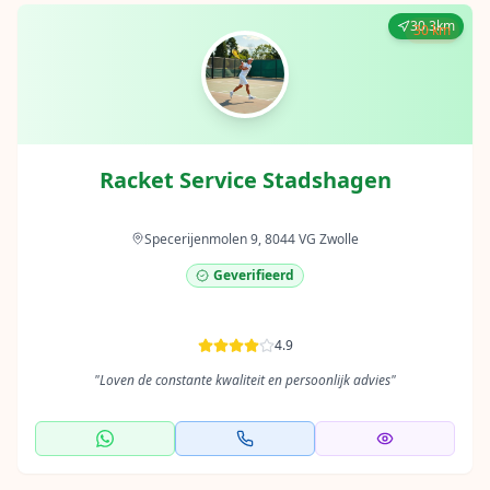
30.3km
30 km
Racket Service Stadshagen
Specerijenmolen 9, 8044 VG Zwolle
Geverifieerd
4.9
"
Loven de constante kwaliteit en persoonlijk advies
"