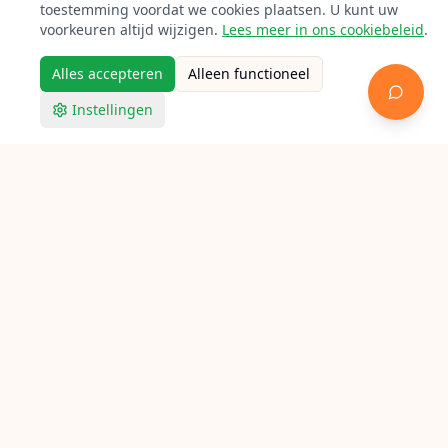
toestemming voordat we cookies plaatsen. U kunt uw
voorkeuren altijd wijzigen.
Lees meer in ons cookiebeleid
.
Alles accepteren
Alleen functioneel
Instellingen
Racketpoint
Racket bespannen in Steenwijk
Op zoek naar een bespanner in Steenwijk? Bekijk
hieronder alle aangesloten lokale racketbespanners voor
tennis, badminton en squash.
Verken Racketpoint
Zoek een bespanner
Bespanners per stad
Bespan gidsen
Bespan calculator
Feiten
FAQ
Contact