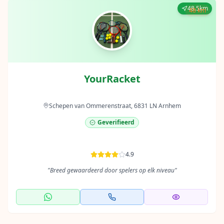
48.5km
48 km
YourRacket
Schepen van Ommerenstraat, 6831 LN Arnhem
Geverifieerd
4.9
"
Breed gewaardeerd door spelers op elk niveau
"