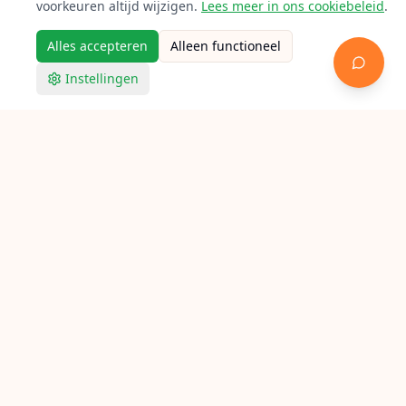
voorkeuren altijd wijzigen.
Lees meer in ons cookiebeleid
.
Alles accepteren
Alleen functioneel
Instellingen
Racketpoint
Racket bespannen in Venray
Op zoek naar een bespanner in Venray? Bekijk hieronder
alle aangesloten lokale racketbespanners voor tennis,
badminton en squash.
Verken Racketpoint
Zoek een bespanner
Bespanners per stad
Bespan gidsen
Bespan calculator
Feiten
FAQ
Contact
© Racketpoint — Nederlandse racketbespanner directory