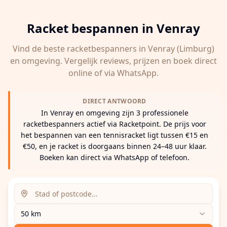
Racket bespannen in
Venray
Vind de beste racketbespanners in
Venray
(Limburg)
en omgeving. Vergelijk reviews, prijzen en boek direct
online of via WhatsApp.
DIRECT ANTWOORD
In Venray en omgeving zijn 3 professionele
racketbespanners actief via Racketpoint. De prijs voor
het bespannen van een tennisracket ligt tussen €15 en
€50, en je racket is doorgaans binnen 24–48 uur klaar.
Boeken kan direct via WhatsApp of telefoon.
Zoeklocatie (stad of postcode)
Zoekradius
Voer een stad, postcode of adres in om racketbespanne
50 km