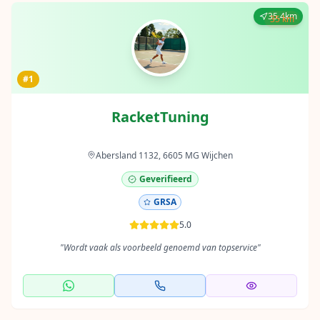
35.4km
35 km
#1
RacketTuning
Abersland 1132, 6605 MG Wijchen
Geverifieerd
GRSA
5.0
"
Wordt vaak als voorbeeld genoemd van topservice
"