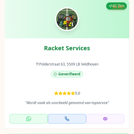
40.7km
41 km
Racket Services
Polderstraat 63, 5509 LB Veldhoven
Geverifieerd
5.0
"
Wordt vaak als voorbeeld genoemd van topservice
"