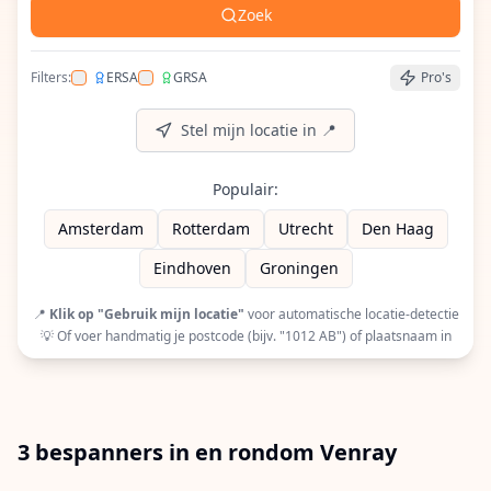
Zoek
Filters:
ERSA
GRSA
Pro's
Filter op ERSA (European Racquet Stringers Assoc
Filter op GRSA (Global Racquet Stringers 
Stel mijn locatie in 📍
Populair:
Amsterdam
Rotterdam
Utrecht
Den Haag
Eindhoven
Groningen
📍
Klik op "Gebruik mijn locatie"
voor automatische locatie-detectie
💡 Of voer handmatig je postcode (bijv. "1012 AB") of plaatsnaam in
3 bespanners in en rondom Venray