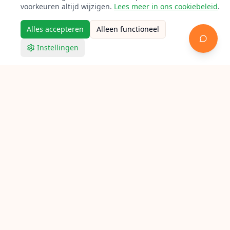
voorkeuren altijd wijzigen.
Lees meer in ons cookiebeleid
.
Alles accepteren
Alleen functioneel
Instellingen
Racketpoint
Racket bespannen in Wierden
Op zoek naar een bespanner in Wierden? Bekijk hieronder
alle aangesloten lokale racketbespanners voor tennis,
badminton en squash.
Verken Racketpoint
Zoek een bespanner
Bespanners per stad
Bespan gidsen
Bespan calculator
Feiten
FAQ
Contact