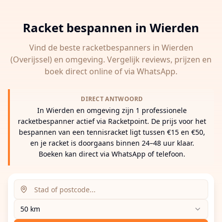
Racket bespannen in
Wierden
Vind de beste racketbespanners in
Wierden
(Overijssel)
en omgeving. Vergelijk reviews, prijzen en
boek direct online of via WhatsApp.
DIRECT ANTWOORD
In Wierden en omgeving zijn 1 professionele
racketbespanner actief via Racketpoint. De prijs voor het
bespannen van een tennisracket ligt tussen €15 en €50,
en je racket is doorgaans binnen 24–48 uur klaar.
Boeken kan direct via WhatsApp of telefoon.
Zoeklocatie (stad of postcode)
Zoekradius
Voer een stad, postcode of adres in om racketbespanne
50 km