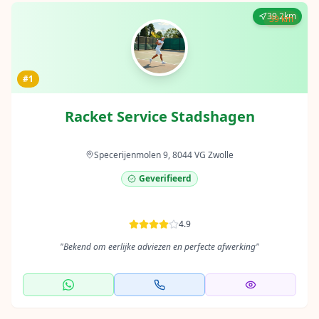
39.2km
39 km
#1
Racket Service Stadshagen
Specerijenmolen 9, 8044 VG Zwolle
Geverifieerd
4.9
"
Bekend om eerlijke adviezen en perfecte afwerking
"