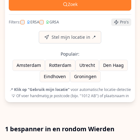
Zoek
Filters:
ERSA
GRSA
Pro's
Filter op ERSA (European Racquet Stringers Assoc
Filter op GRSA (Global Racquet Stringers 
Stel mijn locatie in 📍
Populair:
Amsterdam
Rotterdam
Utrecht
Den Haag
Eindhoven
Groningen
📍
Klik op "Gebruik mijn locatie"
voor automatische locatie-detectie
💡 Of voer handmatig je postcode (bijv. "1012 AB") of plaatsnaam in
1 bespanner in en rondom Wierden