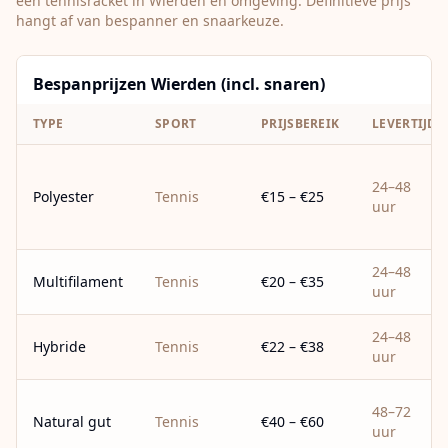
een tennisracket in
Wierden
en omgeving. Definitieve prijs
hangt af van bespanner en snaarkeuze.
Bespanprijzen Wierden (incl. snaren)
TYPE
SPORT
PRIJSBEREIK
LEVERTIJD
24–48
Polyester
Tennis
€15 – €25
uur
24–48
Multifilament
Tennis
€20 – €35
uur
24–48
Hybride
Tennis
€22 – €38
uur
48–72
Natural gut
Tennis
€40 – €60
uur