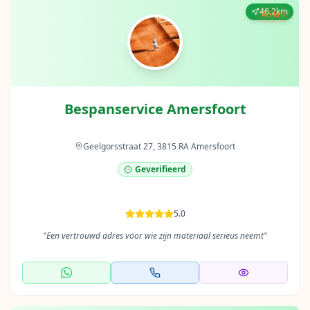
46.2km
46 km
Bespanservice Amersfoort
Geelgorsstraat 27, 3815 RA Amersfoort
Geverifieerd
5.0
"
Een vertrouwd adres voor wie zijn materiaal serieus neemt
"