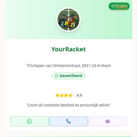
19.2km
19 km
YourRacket
Schepen van Ommerenstraat, 6831 LN Arnhem
Geverifieerd
4.9
"
Loven de constante kwaliteit en persoonlijk advies
"