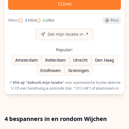
Zoek
Filters:
ERSA
GRSA
Pro's
Filter op ERSA (European Racquet Stringers Assoc
Filter op GRSA (Global Racquet Stringers 
Stel mijn locatie in 📍
Populair:
Amsterdam
Rotterdam
Utrecht
Den Haag
Eindhoven
Groningen
📍
Klik op "Gebruik mijn locatie"
voor automatische locatie-detectie
💡 Of voer handmatig je postcode (bijv. "1012 AB") of plaatsnaam in
4 bespanners in en rondom Wijchen