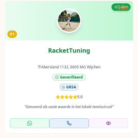
2.4km
2 km
#1
RacketTuning
Abersland 1132, 6605 MG Wijchen
Geverifieerd
GRSA
5.0
"
Genoemd als vaste waarde in het lokale tenniscircuit
"