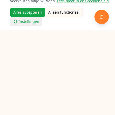
voorkeuren altijd wijzigen.
Lees meer in ons cookiebeleid
.
Alles accepteren
Alleen functioneel
Instellingen
Racketpoint
Racket bespannen in Wijchen
Op zoek naar een bespanner in Wijchen? Bekijk hieronder
alle aangesloten lokale racketbespanners voor tennis,
badminton en squash.
Verken Racketpoint
Zoek een bespanner
Bespanners per stad
Bespan gidsen
Bespan calculator
Feiten
FAQ
Contact
© Racketpoint — Nederlandse racketbespanner directory