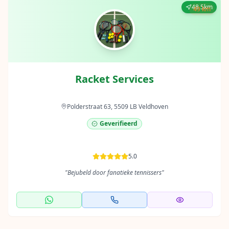
48.5km
49 km
Racket Services
Polderstraat 63, 5509 LB Veldhoven
Geverifieerd
5.0
"
Bejubeld door fanatieke tennissers
"