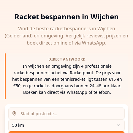
Racket bespannen in
Wijchen
Vind de beste racketbespanners in
Wijchen
(Gelderland)
en omgeving. Vergelijk reviews, prijzen en
boek direct online of via WhatsApp.
DIRECT ANTWOORD
In Wijchen en omgeving zijn 4 professionele
racketbespanners actief via Racketpoint. De prijs voor
het bespannen van een tennisracket ligt tussen €15 en
€50, en je racket is doorgaans binnen 24–48 uur klaar.
Boeken kan direct via WhatsApp of telefoon.
Zoeklocatie (stad of postcode)
Zoekradius
Voer een stad, postcode of adres in om racketbespanne
50 km