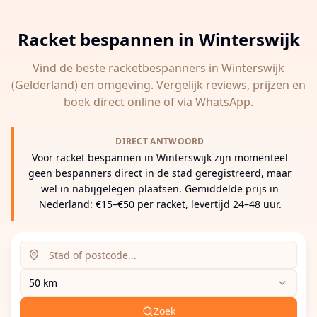
Racket bespannen in
Winterswijk
Vind de beste racketbespanners in
Winterswijk
(Gelderland)
en omgeving. Vergelijk reviews, prijzen en
boek direct online of via WhatsApp.
DIRECT ANTWOORD
Voor racket bespannen in Winterswijk zijn momenteel
geen bespanners direct in de stad geregistreerd, maar
wel in nabijgelegen plaatsen. Gemiddelde prijs in
Nederland: €15–€50 per racket, levertijd 24–48 uur.
Zoeklocatie (stad of postcode)
Zoekradius
Voer een stad, postcode of adres in om racketbespanne
50 km
Zoek