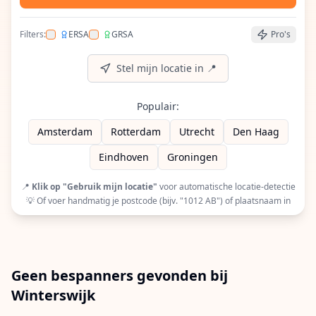
Filters:
ERSA
GRSA
Pro's
Filter op ERSA (European Racquet Stringers Assoc
Filter op GRSA (Global Racquet Stringers 
Stel mijn locatie in 📍
Populair:
Amsterdam
Rotterdam
Utrecht
Den Haag
Eindhoven
Groningen
📍
Klik op "Gebruik mijn locatie"
voor automatische locatie-detectie
💡 Of voer handmatig je postcode (bijv. "1012 AB") of plaatsnaam in
Geen bespanners gevonden bij
Winterswijk