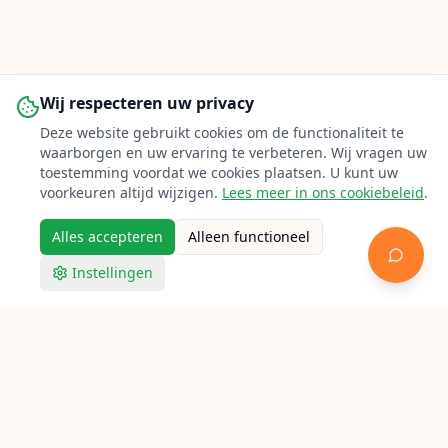
Wij respecteren uw privacy
Deze website gebruikt cookies om de functionaliteit te
waarborgen en uw ervaring te verbeteren. Wij vragen uw
toestemming voordat we cookies plaatsen. U kunt uw
voorkeuren altijd wijzigen.
Lees meer in ons cookiebeleid
.
Alles accepteren
Alleen functioneel
Instellingen
Racketpoint
Racket bespannen in Den Haag
Op zoek naar een bespanner in Den Haag? Bekijk
hieronder alle aangesloten lokale racketbespanners voor
tennis, badminton en squash.
Verken Racketpoint