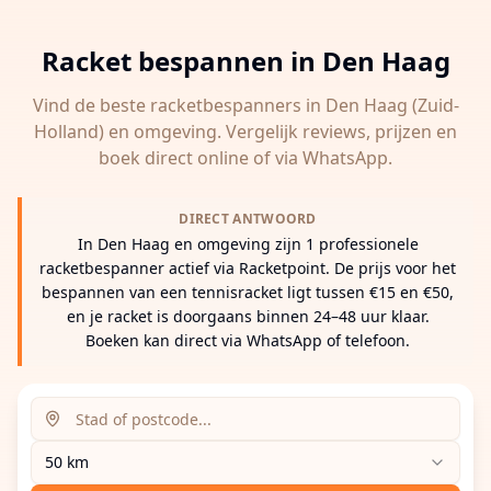
Racket bespannen in
Den Haag
Vind de beste racketbespanners in
Den Haag
(Zuid-
Holland)
en omgeving. Vergelijk reviews, prijzen en
boek direct online of via WhatsApp.
DIRECT ANTWOORD
In Den Haag en omgeving zijn 1 professionele
racketbespanner actief via Racketpoint. De prijs voor het
bespannen van een tennisracket ligt tussen €15 en €50,
en je racket is doorgaans binnen 24–48 uur klaar.
Boeken kan direct via WhatsApp of telefoon.
Zoeklocatie (stad of postcode)
Zoekradius
Voer een stad, postcode of adres in om racketbespanne
50 km