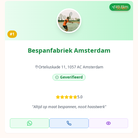
49.8km
50 km
#1
Bespanfabriek Amsterdam
Orteliuskade 11, 1057 AC Amsterdam
Geverifieerd
5.0
"
Altijd op maat bespannen, nooit haastwerk
"