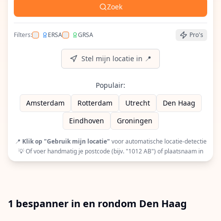
Zoek
Filters:
ERSA
GRSA
Pro's
Filter op ERSA (European Racquet Stringers Assoc
Filter op GRSA (Global Racquet Stringers 
Stel mijn locatie in 📍
Populair:
Amsterdam
Rotterdam
Utrecht
Den Haag
Eindhoven
Groningen
📍
Klik op "Gebruik mijn locatie"
voor automatische locatie-detectie
💡 Of voer handmatig je postcode (bijv. "1012 AB") of plaatsnaam in
1 bespanner in en rondom Den Haag