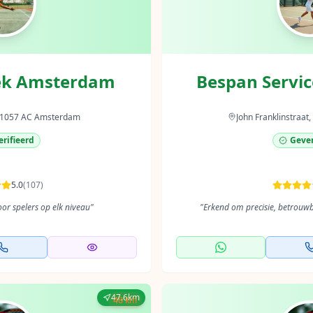
ek Amsterdam
Bespan Servi
, 1057 AC Amsterdam
John Franklinstraa
rifieerd
Gever
5.0
(
107
)
r spelers op elk niveau
"
"
Erkend om precisie, betrouwb
47.6km
48 km