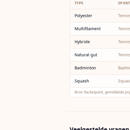
TYPE
SPOR
Polyester
Tenni
Multifilament
Tenni
Hybride
Tenni
Natural gut
Tenni
Badminton
Badm
Squash
Squa
Bron:
Racketpoint, gemiddelde pr
Veelgestelde vragen