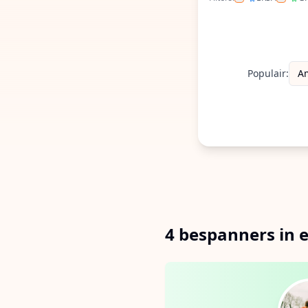
Filter op ERS
Filte
Populair:
A
4 bespanners in