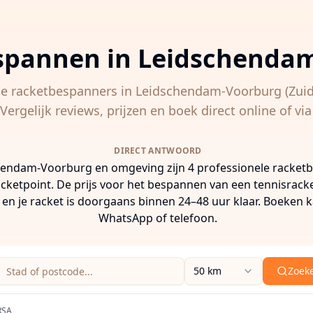
spannen in
Leidschenda
te racketbespanners in
Leidschendam-Voorburg
(Zuid
ergelijk reviews, prijzen en boek direct online of v
DIRECT ANTWOORD
hendam-Voorburg en omgeving zijn 4 professionele racket
Racketpoint. De prijs voor het bespannen van een tennisracke
 en je racket is doorgaans binnen 24–48 uur klaar. Boeken k
WhatsApp of telefoon.
Zoeklocatie (stad of postcode)
Zoekradius
50 km
Zoek
 een stad, postcode of adres in om racketbespanners in de
RSA