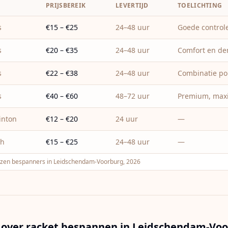
T
PRIJSBEREIK
LEVERTIJD
TOELICHTING
s
€15 – €25
24–48 uur
Goede control
s
€20 – €35
24–48 uur
Comfort en d
s
€22 – €38
24–48 uur
Combinatie pol
s
€40 – €60
48–72 uur
Premium, maxi
inton
€12 – €20
24 uur
—
sh
€15 – €25
24–48 uur
—
ijzen bespanners in Leidschendam-Voorburg, 2026
 over racket bespannen in
Leidschendam-Voo