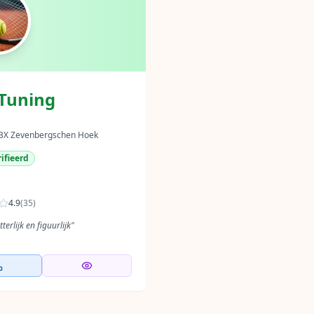
 Tuning
 BX Zevenbergschen Hoek
ifieerd
4.9
(
35
)
terlijk en figuurlijk
"