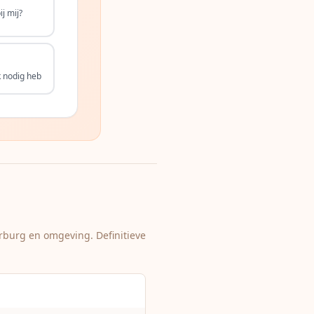
j mij?
k nodig heb
rburg
en omgeving. Definitieve