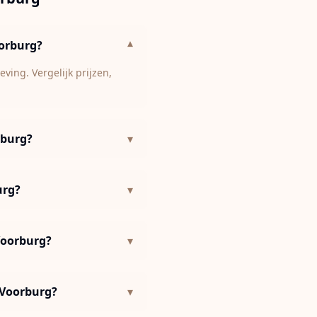
orburg?
▾
ing. Vergelijk prijzen,
rburg?
▾
urg?
▾
Voorburg?
▾
-Voorburg?
▾