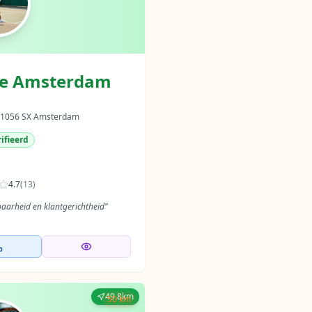
ce Amsterdam
t, 1056 SX Amsterdam
ifieerd
4.7
(
13
)
aarheid en klantgerichtheid
"
49.8km
50 km