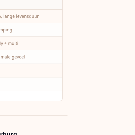
e, lange levensduur
emping
y + multi
male gevoel
rburg