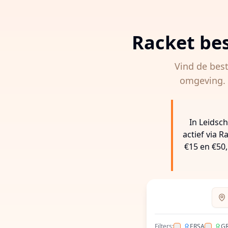
Racket be
Vind de bes
omgeving. V
In Leidsc
actief via 
€15 en €50,
Voer
Filters:
ERSA
G