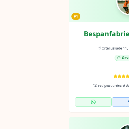
#1
Bespanfabri
Orteliuskade 11
Geve
"
Breed gewaardeerd doo