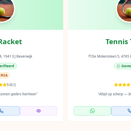
Racket
Tennis
4, 1941 EJ Beverwijk
De Molensteen 5, 4765
rifieerd
Gever
ERSA
5.0
(
3
)
 komen spelers hierheen
"
"
Altijd op scherp — let