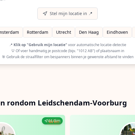
A (European Racquet Stringers Association) gecertificeerd
r op GRSA (Global Racquet Stringers Association) gecertifi
Stel mijn locatie in 📍
msterdam
Rotterdam
Utrecht
Den Haag
Eindhoven
📍
Klik op "Gebruik mijn locatie"
voor automatische locatie-detectie
💡 Of voer handmatig je postcode (bijv. "1012 AB") of plaatsnaam in
🎯 Gebruik de straalfilter om bespanners binnen je gewenste afstand te vinden
 en rondom Leidschendam-Voorburg
44.4km
44 km