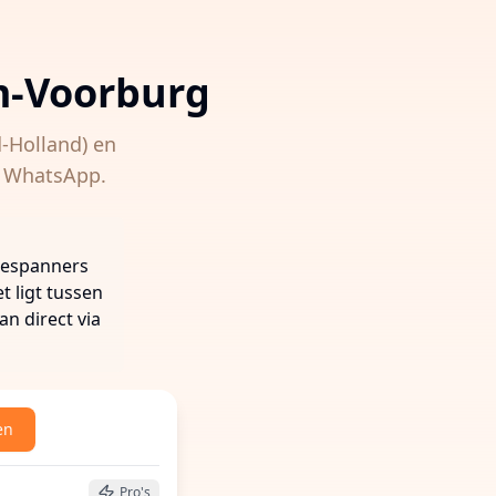
m-Voorburg
-Holland)
en
ia WhatsApp.
bespanners
t ligt tussen
an direct via
en
 buurt te vinden
Pro's