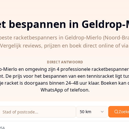
t bespannen in
Geldrop-
beste racketbespanners in
Geldrop-Mierlo
(Noord-Br
ergelijk reviews, prijzen en boek direct online of v
DIRECT ANTWOORD
p-Mierlo en omgeving zijn 4 professionele racketbespanners
t. De prijs voor het bespannen van een tennisracket ligt t
 je racket is doorgaans binnen 24–48 uur klaar. Boeken kan d
WhatsApp of telefoon.
Zoeklocatie (stad of postcode)
Zoekradius
50 km
Zoek
 een stad, postcode of adres in om racketbespanners in de
RSA