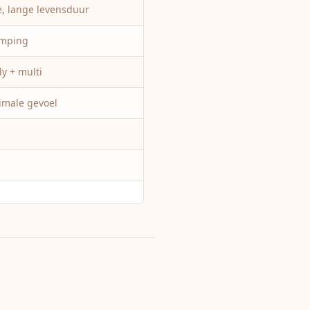
e, lange levensduur
emping
y + multi
male gevoel