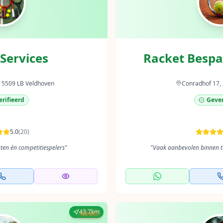
Services
Racket Bespa
, 5509 LB Veldhoven
Conradhof 17, 
rifieerd
Gever
5.0
(
20
)
ten én competitiespelers
"
"
Vaak aanbevolen binnen te
43.7km
44 km