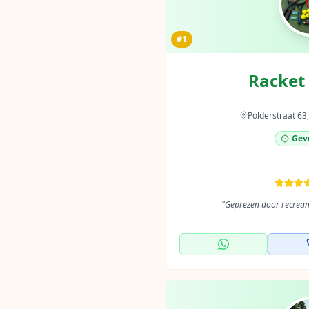
#1
Racket 
Polderstraat 63
Geve
"
Geprezen door recrean