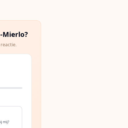
-Mierlo
?
reactie.
j mij?