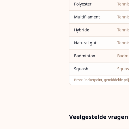
Polyester
Tenni
Multifilament
Tenni
Hybride
Tenni
Natural gut
Tenni
Badminton
Badm
Squash
Squa
Bron:
Racketpoint, gemiddelde pri
Veelgestelde vragen