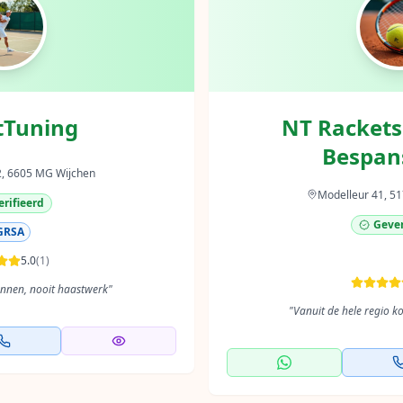
tTuning
NT Rackets
Bespan
2, 6605 MG Wijchen
Modelleur 41, 51
rifieerd
Gever
GRSA
5.0
(
1
)
annen, nooit haastwerk
"
"
Vanuit de hele regio k