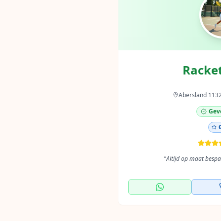
Racke
Abersland 113
Geve
"
Altijd op maat besp