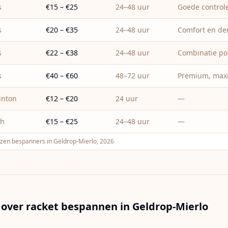
s
€15 – €25
24–48 uur
Goede control
s
€20 – €35
24–48 uur
Comfort en d
s
€22 – €38
24–48 uur
Combinatie pol
s
€40 – €60
48–72 uur
Premium, maxi
inton
€12 – €20
24 uur
—
sh
€15 – €25
24–48 uur
—
jzen bespanners in Geldrop-Mierlo, 2026
 over racket bespannen in
Geldrop-Mierlo