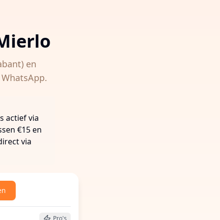
Mierlo
abant)
en
ia WhatsApp.
 actief via
ussen €15 en
irect via
en
 buurt te vinden
Pro's