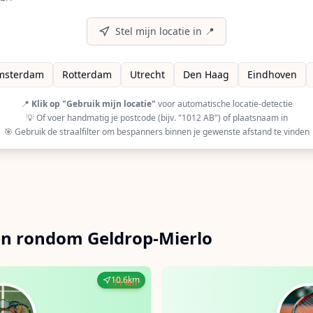
A (European Racquet Stringers Association) gecertificeerd
r op GRSA (Global Racquet Stringers Association) gecertifi
Stel mijn locatie in 📍
msterdam
Rotterdam
Utrecht
Den Haag
Eindhoven
📍
Klik op "Gebruik mijn locatie"
voor automatische locatie-detectie
💡 Of voer handmatig je postcode (bijv. "1012 AB") of plaatsnaam in
🎯 Gebruik de straalfilter om bespanners binnen je gewenste afstand te vinden
en rondom Geldrop-Mierlo
10.6km
11 km