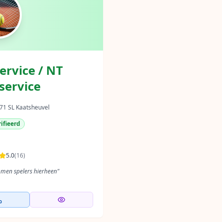
ervice / NT
service
71 SL Kaatsheuvel
ifieerd
5.0
(
16
)
omen spelers hierheen
"