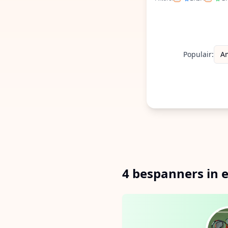
Filter op ERS
Filte
Populair:
A
4 bespanners in 