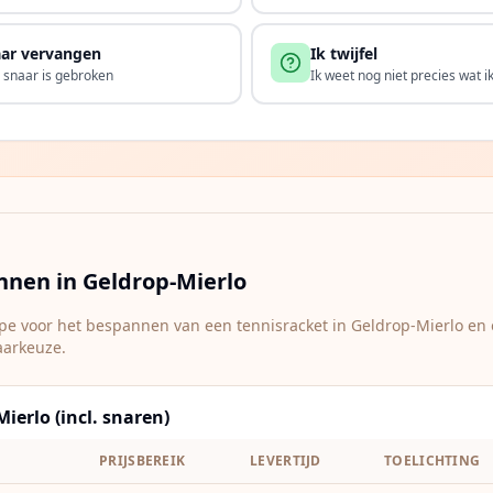
ar vervangen
Ik twijfel
 snaar is gebroken
Ik weet nog niet precies wat i
annen in
Geldrop-Mierlo
type voor het bespannen van een tennisracket in
Geldrop-Mierlo
en 
aarkeuze.
ierlo (incl. snaren)
T
PRIJSBEREIK
LEVERTIJD
TOELICHTING