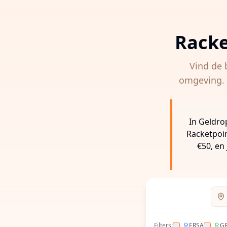
Racke
Vind de 
omgeving. V
In Geldro
Racketpoin
€50, en
Voer
Filters:
ERSA
G