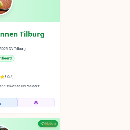
nnen Tilburg
5025 DV Tilburg
ifieerd
5.0
(
8
)
nnisclubs en via trainers
"
44.4km
44 km