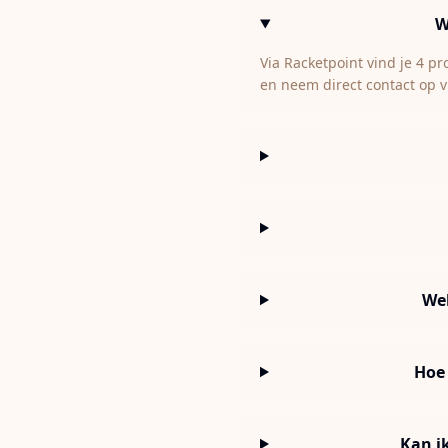
W
Via Racketpoint vind je 4 p
en neem direct contact op v
We
Hoe 
Kan i