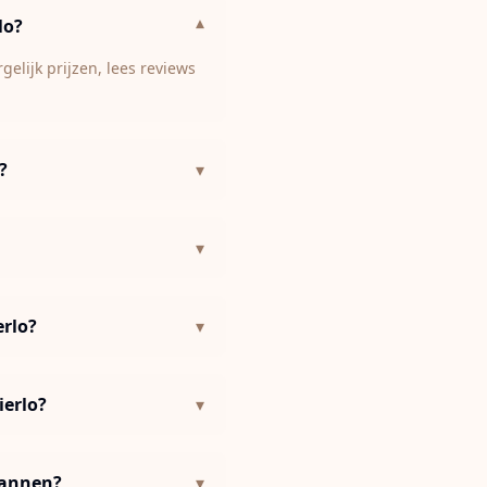
lo?
▾
elijk prijzen, lees reviews
?
▾
▾
erlo?
▾
ierlo?
▾
pannen?
▾