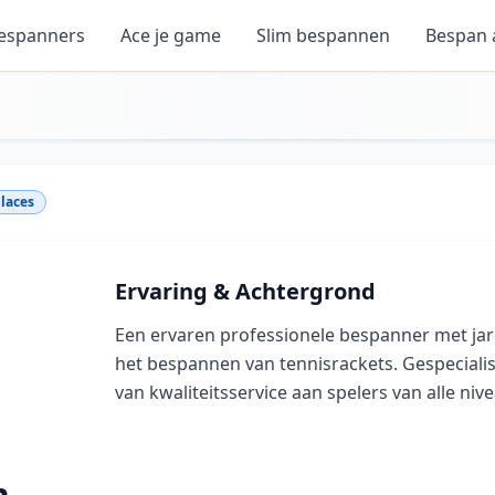
espanners
Ace je game
Slim bespannen
Bespan
laces
Ervaring & Achtergrond
Een ervaren professionele bespanner met jar
het bespannen van tennisrackets. Gespecialis
van kwaliteitsservice aan spelers van alle niv
n