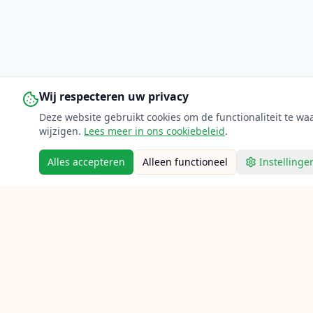
Wij respecteren uw privacy
Deze website gebruikt cookies om de functionaliteit te w
wijzigen.
Lees meer in ons cookiebeleid
.
Alles accepteren
Alleen functioneel
Instellinge
Snelle l
Home
Verbind racketsporten-
Vind bes
enthousiastelingen met expert
bespanners door heel Nederland.
Ace je g