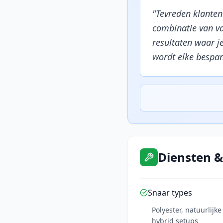
"
Tevreden klanten
combinatie van v
resultaten waar je
wordt elke bespan
Diensten &
Snaar types
Polyester, natuurlijk
hybrid setups