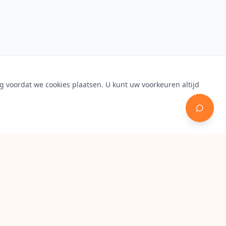
 voordat we cookies plaatsen. U kunt uw voorkeuren altijd
Contact
Amersfoortsestraatweg 14, 1411
HC Naarden
0645982162