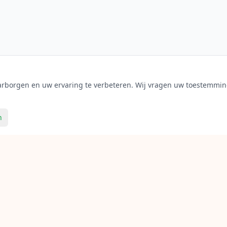
aarborgen en uw ervaring te verbeteren. Wij vragen uw toestemming
n
inks
Diensten
Tennis bespannen
panners
Badminton bespannen
ame
Squash bespannen