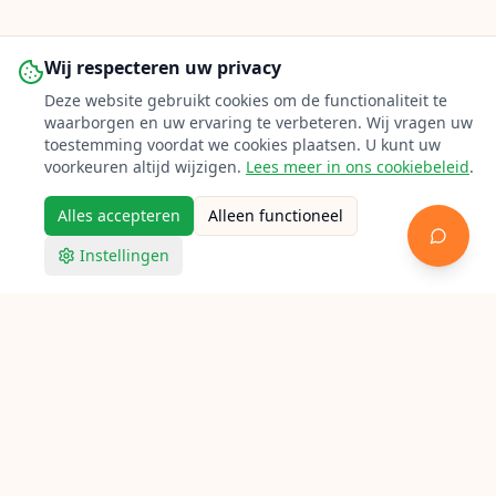
Wij respecteren uw privacy
Deze website gebruikt cookies om de functionaliteit te
waarborgen en uw ervaring te verbeteren. Wij vragen uw
toestemming voordat we cookies plaatsen. U kunt uw
voorkeuren altijd wijzigen.
Lees meer in ons cookiebeleid
.
Alles accepteren
Alleen functioneel
Instellingen
Racketpoint
Racket bespannen in Nijmegen
Op zoek naar een bespanner in Nijmegen? Bekijk
hieronder alle aangesloten lokale racketbespanners voor
tennis, badminton en squash.
Verken Racketpoint
Zoek een bespanner
Bespanners per stad