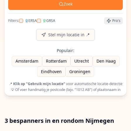
Zoek
Filters:
ERSA
GRSA
Pro's
Filter op ERSA (European Racquet Stringers Assoc
Filter op GRSA (Global Racquet Stringers 
Stel mijn locatie in 📍
Populair:
Amsterdam
Rotterdam
Utrecht
Den Haag
Eindhoven
Groningen
📍
Klik op "Gebruik mijn locatie"
voor automatische locatie-detectie
💡 Of voer handmatig je postcode (bijv. "1012 AB") of plaatsnaam in
3 bespanners in en rondom Nijmegen