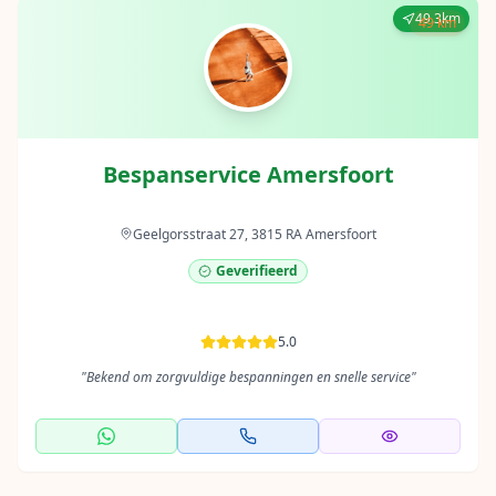
49.3km
49 km
Bespanservice Amersfoort
Geelgorsstraat 27, 3815 RA Amersfoort
Geverifieerd
5.0
"
Bekend om zorgvuldige bespanningen en snelle service
"