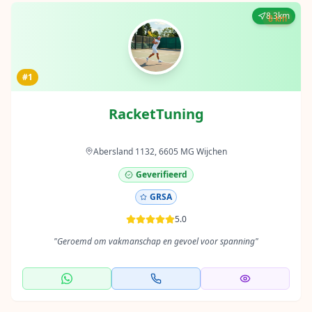
8.3km
8 km
#1
RacketTuning
Abersland 1132, 6605 MG Wijchen
Geverifieerd
GRSA
5.0
"
Geroemd om vakmanschap en gevoel voor spanning
"