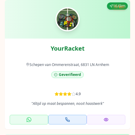
16.6km
17 km
YourRacket
Schepen van Ommerenstraat, 6831 LN Arnhem
Geverifieerd
4.9
"
Altijd op maat bespannen, nooit haastwerk
"