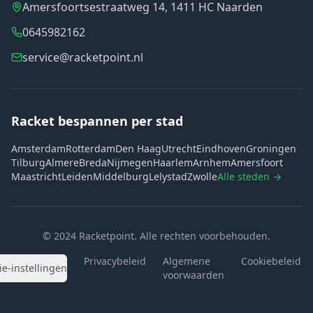
Amersfoortsestraatweg 14, 1411 HC Naarden
0645982162
service@racketpoint.nl
Racket bespannen per stad
Amsterdam
Rotterdam
Den Haag
Utrecht
Eindhoven
Groningen
Tilburg
Almere
Breda
Nijmegen
Haarlem
Arnhem
Amersfoort
Maastricht
Leiden
Middelburg
Lelystad
Zwolle
Alle steden →
© 2024 Racketpoint. Alle rechten voorbehouden.
Privacybeleid
Algemene
Cookiebeleid
ie-instellingen
voorwaarden