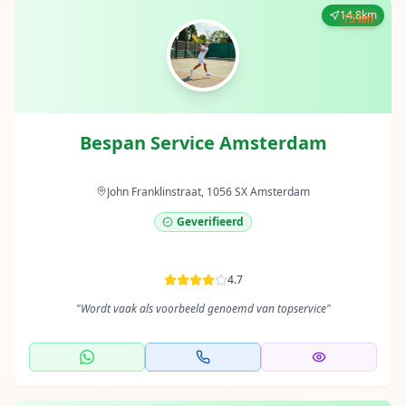
14.8km
15 km
Bespan Service Amsterdam
John Franklinstraat, 1056 SX Amsterdam
Geverifieerd
4.7
"
Wordt vaak als voorbeeld genoemd van topservice
"