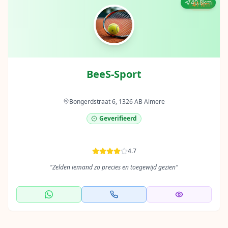
40.8km
41 km
BeeS-Sport
Bongerdstraat 6, 1326 AB Almere
Geverifieerd
4.7
"
Zelden iemand zo precies en toegewijd gezien
"