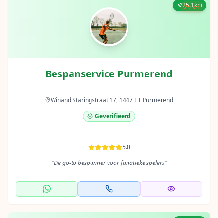
25.1km
25 km
Bespanservice Purmerend
Winand Staringstraat 17, 1447 ET Purmerend
Geverifieerd
5.0
"
De go-to bespanner voor fanatieke spelers
"