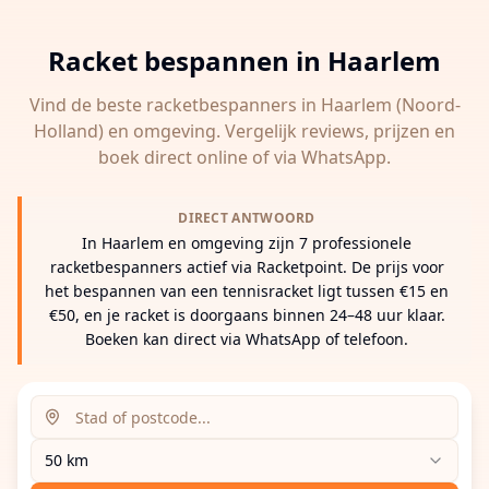
Racket bespannen in
Haarlem
Vind de beste racketbespanners in
Haarlem
(Noord-
Holland)
en omgeving. Vergelijk reviews, prijzen en
boek direct online of via WhatsApp.
DIRECT ANTWOORD
In Haarlem en omgeving zijn 7 professionele
racketbespanners actief via Racketpoint. De prijs voor
het bespannen van een tennisracket ligt tussen €15 en
€50, en je racket is doorgaans binnen 24–48 uur klaar.
Boeken kan direct via WhatsApp of telefoon.
Zoeklocatie (stad of postcode)
Zoekradius
Voer een stad, postcode of adres in om racketbespanne
50 km