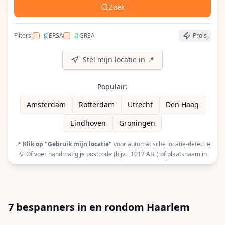
Zoek
Filters:
ERSA
GRSA
Pro's
Filter op ERSA (European Racquet Stringers Assoc
Filter op GRSA (Global Racquet Stringers 
Stel mijn locatie in 📍
Populair:
Amsterdam
Rotterdam
Utrecht
Den Haag
Eindhoven
Groningen
📍
Klik op "Gebruik mijn locatie"
voor automatische locatie-detectie
💡 Of voer handmatig je postcode (bijv. "1012 AB") of plaatsnaam in
7 bespanners in en rondom Haarlem