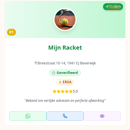
11.0km
11 km
#1
Mijn Racket
Breestraat 10-14, 1941 EJ Beverwijk
Geverifieerd
ERSA
5.0
"
Bekend om eerlijke adviezen en perfecte afwerking
"