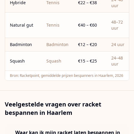
Hybride
Tennis
€22 – €38
uur
48–72
Natural gut
Tennis
€40 – €60
uur
Badminton
Badminton
€12 – €20
24 uur
24–48
Squash
Squash
€15 – €25
uur
Bron:
Racketpoint, gemiddelde prijzen bespanners in Haarlem, 2026
Veelgestelde vragen over racket
bespannen in
Haarlem
Waar kan ik mijn racket laten bespannen in