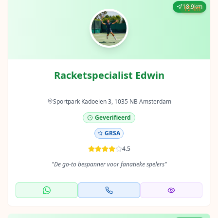
18.9km
19 km
Racketspecialist Edwin
Sportpark Kadoelen 3, 1035 NB Amsterdam
Geverifieerd
GRSA
4.5
"
De go-to bespanner voor fanatieke spelers
"