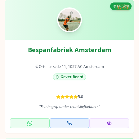
14.6km
15 km
Bespanfabriek Amsterdam
Orteliuskade 11, 1057 AC Amsterdam
Geverifieerd
5.0
"
Een begrip onder tennisliefhebbers
"