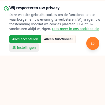
Wij respecteren uw privacy
Deze website gebruikt cookies om de functionaliteit te
waarborgen en uw ervaring te verbeteren. Wij vragen uw
toestemming voordat we cookies plaatsen. U kunt uw
voorkeuren altijd wijzigen.
Lees meer in ons cookiebeleid
.
Alles accepteren
Alleen functioneel
Instellingen
Racketpoint
Racket bespannen in Haarlem
Op zoek naar een bespanner in Haarlem? Bekijk hieronder
alle aangesloten lokale racketbespanners voor tennis,
badminton en squash.
Verken Racketpoint
Zoek een bespanner
Bespanners per stad
Bespan gidsen