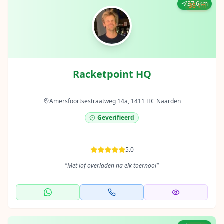
37.6km
38 km
Racketpoint HQ
Amersfoortsestraatweg 14a, 1411 HC Naarden
Geverifieerd
5.0
"
Met lof overladen na elk toernooi
"