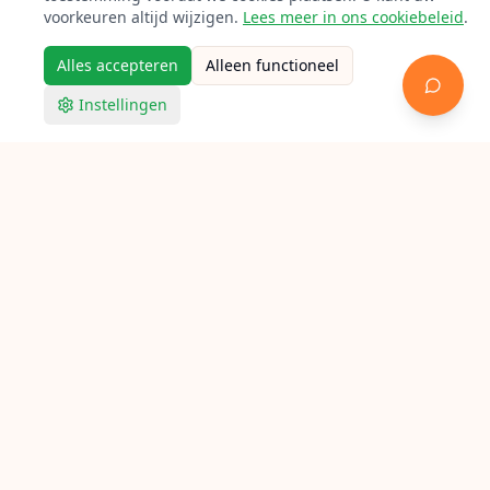
voorkeuren altijd wijzigen.
Lees meer in ons cookiebeleid
.
Alles accepteren
Alleen functioneel
Instellingen
Verbind racketsporten-enthousiastelingen met expert
bespanners door heel Nederland.
Snelle links
Home
Vind bespanners