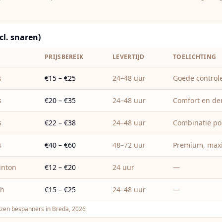
cl. snaren)
T
PRIJSBEREIK
LEVERTIJD
TOELICHTING
s
€15 – €25
24–48 uur
Goede control
s
€20 – €35
24–48 uur
Comfort en d
s
€22 – €38
24–48 uur
Combinatie pol
s
€40 – €60
48–72 uur
Premium, maxi
inton
€12 – €20
24 uur
—
sh
€15 – €25
24–48 uur
—
jzen bespanners in Breda, 2026