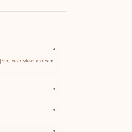
▾
ijzen, lees reviews en neem
▾
▾
▾