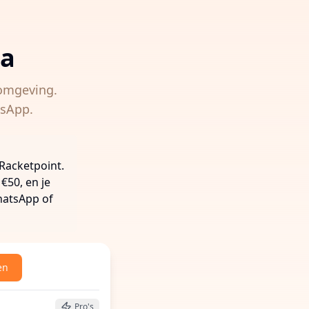
da
omgeving.
tsApp.
 Racketpoint.
€50, en je
hatsApp of
en
 buurt te vinden
Pro's