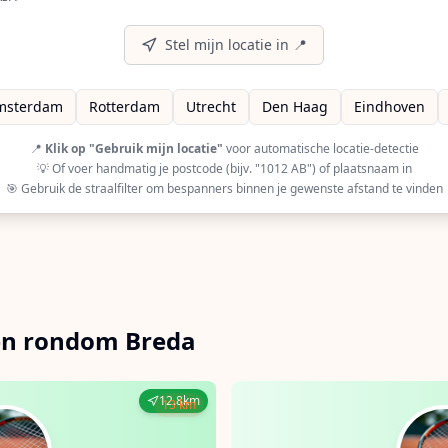
A (European Racquet Stringers Association) gecertificeerd
r op GRSA (Global Racquet Stringers Association) gecertifi
Stel mijn locatie in 📍
msterdam
Rotterdam
Utrecht
Den Haag
Eindhoven
📍
Klik op "Gebruik mijn locatie"
voor automatische locatie-detectie
💡 Of voer handmatig je postcode (bijv. "1012 AB") of plaatsnaam in
🎯 Gebruik de straalfilter om bespanners binnen je gewenste afstand te vinden
 en rondom Breda
12.8km
13 km