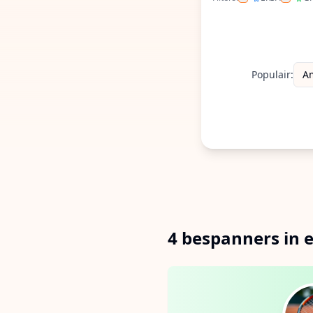
Filter op ERS
Filte
Populair:
A
4 bespanners in