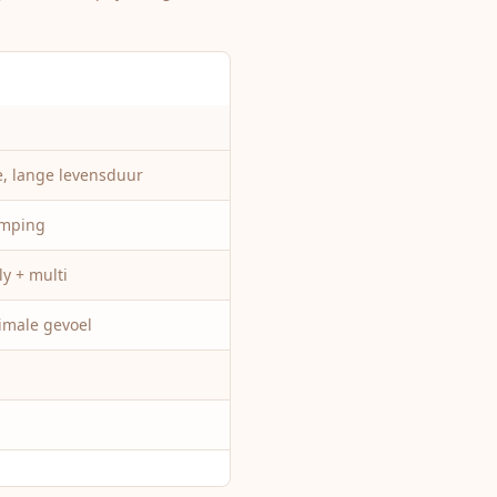
e, lange levensduur
emping
y + multi
male gevoel