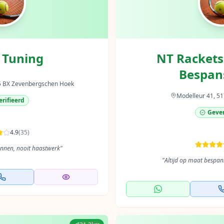
 Tuning
NT Rackets
Bespan
5 BX Zevenbergschen Hoek
Modelleur 41, 51
rifieerd
Gever
4.9
(
35
)
annen, nooit haastwerk
"
"
Altijd op maat bespan