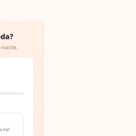
eda
?
reactie.
j mij?