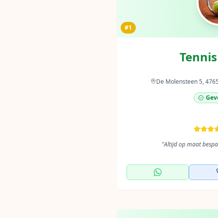
#1
Tennis
De Molensteen 5, 476
Geve
"
Altijd op maat besp