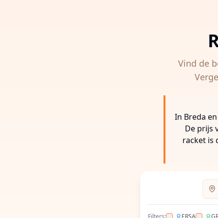
R
Vind de b
Verge
In Breda en
De prijs 
racket is
Voer
Filters:
ERSA
G