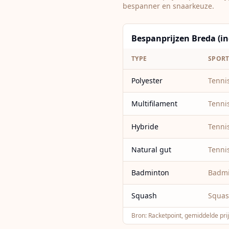
bespanner en snaarkeuze.
Bespanprijzen Breda (in
TYPE
SPOR
Polyester
Tenni
Multifilament
Tenni
Hybride
Tenni
Natural gut
Tenni
Badminton
Badm
Squash
Squa
Bron:
Racketpoint, gemiddelde pri