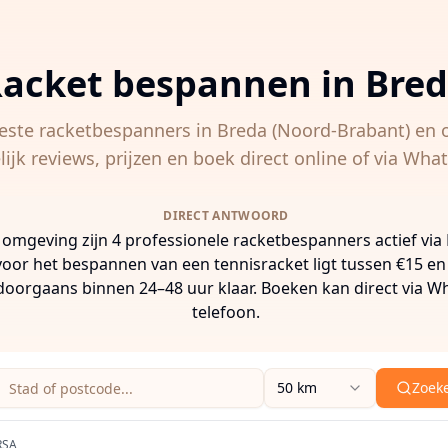
acket bespannen in
Bre
este racketbespanners in
Breda
(Noord-Brabant)
en 
lijk reviews, prijzen en boek direct online of via Wha
DIRECT ANTWOORD
 omgeving zijn 4 professionele racketbespanners actief via
voor het bespannen van een tennisracket ligt tussen €15 en 
 doorgaans binnen 24–48 uur klaar. Boeken kan direct via W
telefoon.
Zoeklocatie (stad of postcode)
Zoekradius
50 km
Zoek
 een stad, postcode of adres in om racketbespanners in de
RSA