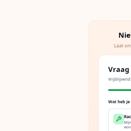
Nie
Laat on
Vraag 
Vrijblijven
Wat heb je
Rac
Mij
wor