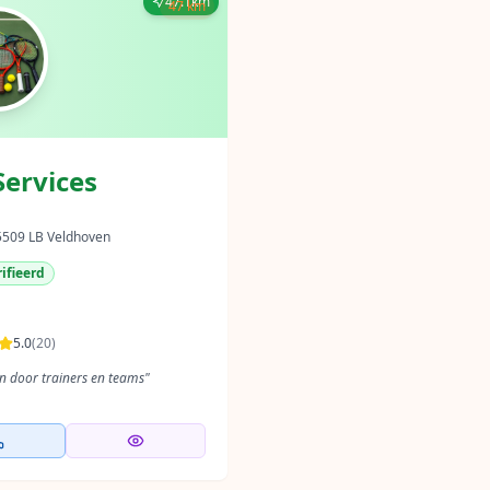
47.1km
47 km
Services
 5509 LB Veldhoven
ifieerd
5.0
(
20
)
en door trainers en teams
"