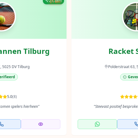
21.3km
21 km
annen Tilburg
Racket 
, 5025 DV Tilburg
Polderstraat 63,
rifieerd
Gever
5.0
(
8
)
 komen spelers hierheen
"
"
Steevast positief besprok