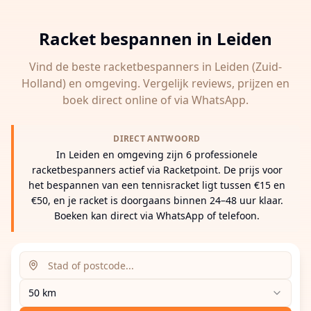
Racket bespannen in
Leiden
Vind de beste racketbespanners in
Leiden
(Zuid-
Holland)
en omgeving. Vergelijk reviews, prijzen en
boek direct online of via WhatsApp.
DIRECT ANTWOORD
In Leiden en omgeving zijn 6 professionele
racketbespanners actief via Racketpoint. De prijs voor
het bespannen van een tennisracket ligt tussen €15 en
€50, en je racket is doorgaans binnen 24–48 uur klaar.
Boeken kan direct via WhatsApp of telefoon.
Zoeklocatie (stad of postcode)
Zoekradius
Voer een stad, postcode of adres in om racketbespanne
50 km