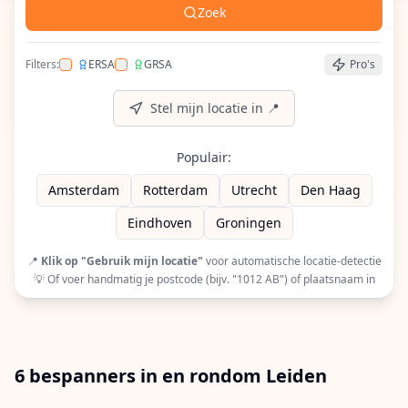
Zoek
Filters:
ERSA
GRSA
Pro's
Filter op ERSA (European Racquet Stringers Assoc
Filter op GRSA (Global Racquet Stringers 
Stel mijn locatie in 📍
Populair:
Amsterdam
Rotterdam
Utrecht
Den Haag
Eindhoven
Groningen
📍
Klik op "Gebruik mijn locatie"
voor automatische locatie-detectie
💡 Of voer handmatig je postcode (bijv. "1012 AB") of plaatsnaam in
6 bespanners in en rondom Leiden