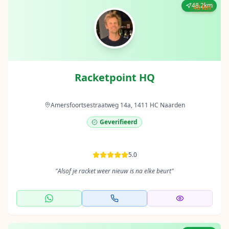
48.2km
48 km
Racketpoint HQ
Amersfoortsestraatweg 14a, 1411 HC Naarden
Geverifieerd
5.0
"
Alsof je racket weer nieuw is na elke beurt
"