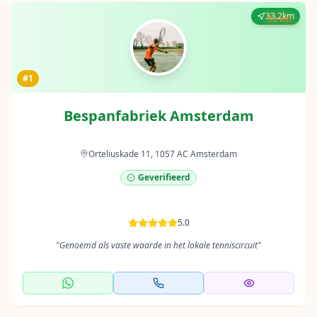
33.2km
33 km
#1
Bespanfabriek Amsterdam
Orteliuskade 11, 1057 AC Amsterdam
Geverifieerd
5.0
"
Genoemd als vaste waarde in het lokale tenniscircuit
"