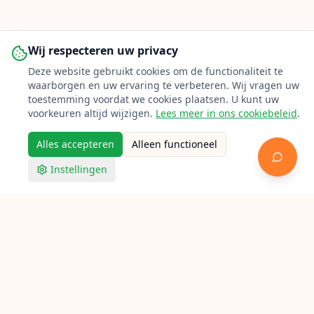
Wij respecteren uw privacy
Deze website gebruikt cookies om de functionaliteit te
waarborgen en uw ervaring te verbeteren. Wij vragen uw
toestemming voordat we cookies plaatsen. U kunt uw
voorkeuren altijd wijzigen.
Lees meer in ons cookiebeleid
.
Alles accepteren
Alleen functioneel
Instellingen
Racketpoint
Racket bespannen in Leiden
Op zoek naar een bespanner in Leiden? Bekijk hieronder
alle aangesloten lokale racketbespanners voor tennis,
badminton en squash.
Verken Racketpoint
Zoek een bespanner