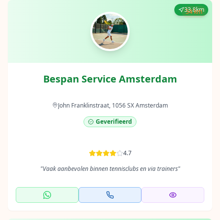
33.8km
34 km
Bespan Service Amsterdam
John Franklinstraat, 1056 SX Amsterdam
Geverifieerd
4.7
"
Vaak aanbevolen binnen tennisclubs en via trainers
"