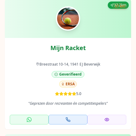
37.2km
37 km
Mijn Racket
Breestraat 10-14, 1941 EJ Beverwijk
Geverifieerd
ERSA
5.0
"
Geprezen door recreanten én competitiespelers
"