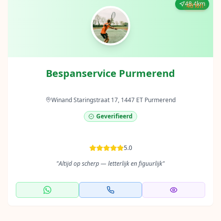
48.4km
48 km
Bespanservice Purmerend
Winand Staringstraat 17, 1447 ET Purmerend
Geverifieerd
5.0
"
Altijd op scherp — letterlijk en figuurlijk
"