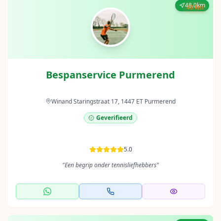
48.0km
48 km
Bespanservice Purmerend
Winand Staringstraat 17, 1447 ET Purmerend
Geverifieerd
5.0
"
Een begrip onder tennisliefhebbers
"