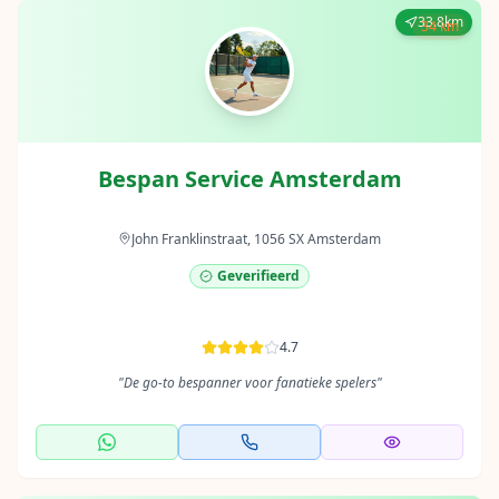
33.8km
34 km
Bespan Service Amsterdam
John Franklinstraat, 1056 SX Amsterdam
Geverifieerd
4.7
"
De go-to bespanner voor fanatieke spelers
"