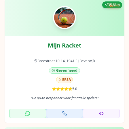
35.8km
36 km
Mijn Racket
Breestraat 10-14, 1941 EJ Beverwijk
Geverifieerd
ERSA
5.0
"
De go-to bespanner voor fanatieke spelers
"