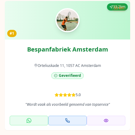
33.2km
33 km
#1
Bespanfabriek Amsterdam
Orteliuskade 11, 1057 AC Amsterdam
Geverifieerd
5.0
"
Wordt vaak als voorbeeld genoemd van topservice
"