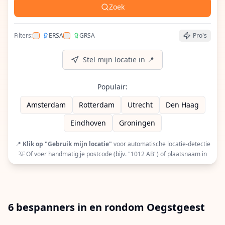
Zoek
Filters:
ERSA
GRSA
Pro's
Filter op ERSA (European Racquet Stringers Assoc
Filter op GRSA (Global Racquet Stringers 
Stel mijn locatie in 📍
Populair:
Amsterdam
Rotterdam
Utrecht
Den Haag
Eindhoven
Groningen
📍
Klik op "Gebruik mijn locatie"
voor automatische locatie-detectie
💡 Of voer handmatig je postcode (bijv. "1012 AB") of plaatsnaam in
6 bespanners in en rondom Oegstgeest