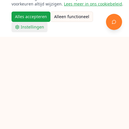
voorkeuren altijd wijzigen.
Lees meer in ons cookiebeleid
.
Alles accepteren
Alleen functioneel
Instellingen
Racketpoint
Racket bespannen in Oegstgeest
Op zoek naar een bespanner in Oegstgeest? Bekijk
hieronder alle aangesloten lokale racketbespanners voor
tennis, badminton en squash.
Verken Racketpoint
Zoek een bespanner
Bespanners per stad
Bespan gidsen
Bespan calculator
Feiten
FAQ
Contact