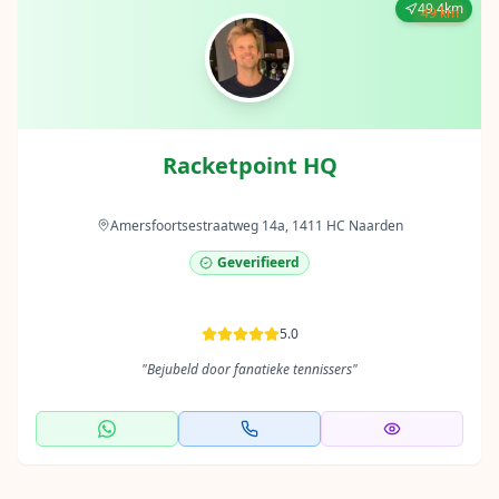
49.4km
49 km
Racketpoint HQ
Amersfoortsestraatweg 14a, 1411 HC Naarden
Geverifieerd
5.0
"
Bejubeld door fanatieke tennissers
"