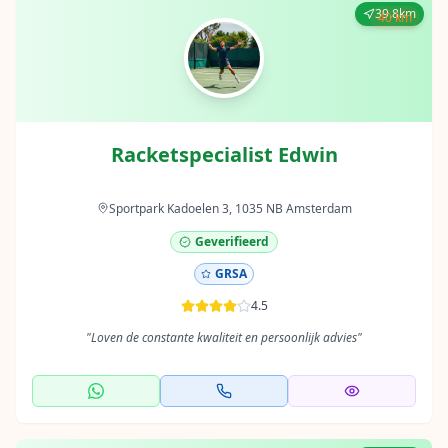
39.8km
40 km
Racketspecialist Edwin
Sportpark Kadoelen 3, 1035 NB Amsterdam
Geverifieerd
GRSA
4.5
"
Loven de constante kwaliteit en persoonlijk advies
"