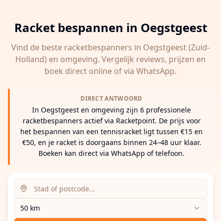
Racket bespannen in
Oegstgeest
Vind de beste racketbespanners in
Oegstgeest
(Zuid-
Holland)
en omgeving. Vergelijk reviews, prijzen en
boek direct online of via WhatsApp.
DIRECT ANTWOORD
In Oegstgeest en omgeving zijn 6 professionele
racketbespanners actief via Racketpoint. De prijs voor
het bespannen van een tennisracket ligt tussen €15 en
€50, en je racket is doorgaans binnen 24–48 uur klaar.
Boeken kan direct via WhatsApp of telefoon.
Zoeklocatie (stad of postcode)
Zoekradius
Voer een stad, postcode of adres in om racketbespanne
50 km