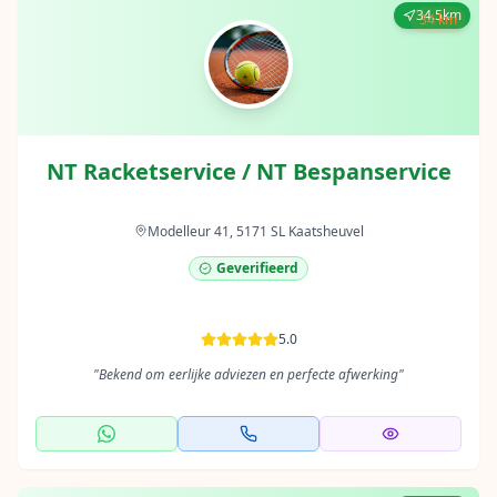
34.5km
34 km
NT Racketservice / NT Bespanservice
Modelleur 41, 5171 SL Kaatsheuvel
Geverifieerd
5.0
"
Bekend om eerlijke adviezen en perfecte afwerking
"