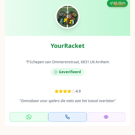
48.0km
48 km
YourRacket
Schepen van Ommerenstraat, 6831 LN Arnhem
Geverifieerd
4.9
"
Onmisbaar voor spelers die niets aan het toeval overlaten
"