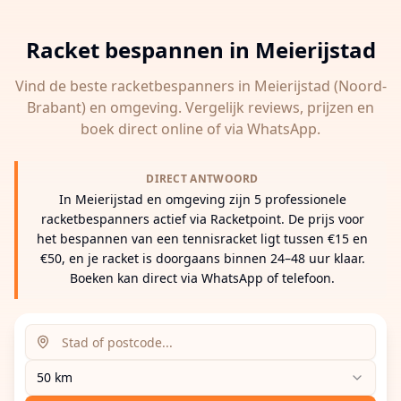
Racket bespannen in
Meierijstad
Vind de beste racketbespanners in
Meierijstad
(Noord-
Brabant)
en omgeving. Vergelijk reviews, prijzen en
boek direct online of via WhatsApp.
DIRECT ANTWOORD
In Meierijstad en omgeving zijn 5 professionele
racketbespanners actief via Racketpoint. De prijs voor
het bespannen van een tennisracket ligt tussen €15 en
€50, en je racket is doorgaans binnen 24–48 uur klaar.
Boeken kan direct via WhatsApp of telefoon.
Zoeklocatie (stad of postcode)
Zoekradius
Voer een stad, postcode of adres in om racketbespanne
50 km