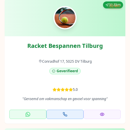
31.8km
32 km
Racket Bespannen Tilburg
Conradhof 17, 5025 DV Tilburg
Geverifieerd
5.0
"
Geroemd om vakmanschap en gevoel voor spanning
"