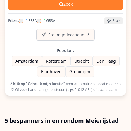
Zoek
Filters:
ERSA
GRSA
Pro's
Filter op ERSA (European Racquet Stringers Assoc
Filter op GRSA (Global Racquet Stringers 
Stel mijn locatie in 📍
Populair:
Amsterdam
Rotterdam
Utrecht
Den Haag
Eindhoven
Groningen
📍
Klik op "Gebruik mijn locatie"
voor automatische locatie-detectie
💡 Of voer handmatig je postcode (bijv. "1012 AB") of plaatsnaam in
5 bespanners in en rondom Meierijstad