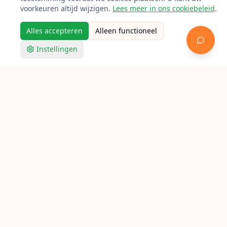
voorkeuren altijd wijzigen.
Lees meer in ons cookiebeleid
.
Alles accepteren
Alleen functioneel
Instellingen
Racketpoint
Racket bespannen in Meierijstad
Op zoek naar een bespanner in Meierijstad? Bekijk
hieronder alle aangesloten lokale racketbespanners voor
tennis, badminton en squash.
Verken Racketpoint
Zoek een bespanner
Bespanners per stad
Bespan gidsen
Bespan calculator
Feiten
FAQ
Contact