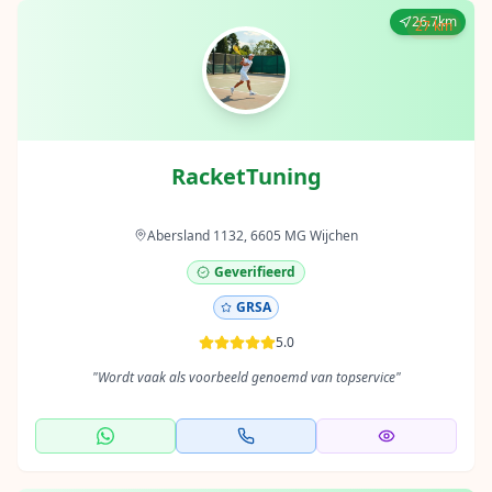
26.7km
27 km
RacketTuning
Abersland 1132, 6605 MG Wijchen
Geverifieerd
GRSA
5.0
"
Wordt vaak als voorbeeld genoemd van topservice
"