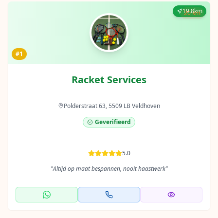
19.8km
20 km
#1
Racket Services
Polderstraat 63, 5509 LB Veldhoven
Geverifieerd
5.0
"
Altijd op maat bespannen, nooit haastwerk
"