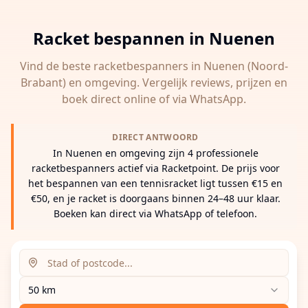
Racket bespannen in
Nuenen
Vind de beste racketbespanners in
Nuenen
(Noord-
Brabant)
en omgeving. Vergelijk reviews, prijzen en
boek direct online of via WhatsApp.
DIRECT ANTWOORD
In Nuenen en omgeving zijn 4 professionele
racketbespanners actief via Racketpoint. De prijs voor
het bespannen van een tennisracket ligt tussen €15 en
€50, en je racket is doorgaans binnen 24–48 uur klaar.
Boeken kan direct via WhatsApp of telefoon.
Zoeklocatie (stad of postcode)
Zoekradius
Voer een stad, postcode of adres in om racketbespanne
50 km