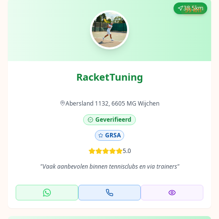
38.5km
39 km
RacketTuning
Abersland 1132, 6605 MG Wijchen
Geverifieerd
GRSA
5.0
"
Vaak aanbevolen binnen tennisclubs en via trainers
"