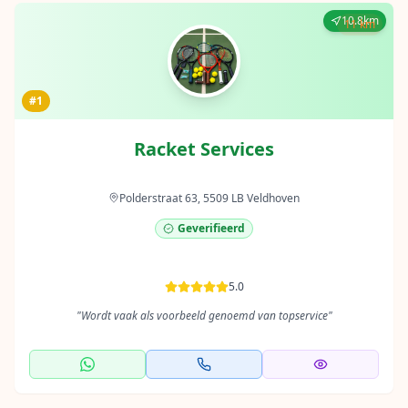
10.8km
11 km
#1
Racket Services
Polderstraat 63, 5509 LB Veldhoven
Geverifieerd
5.0
"
Wordt vaak als voorbeeld genoemd van topservice
"