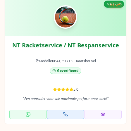
40.7km
41 km
NT Racketservice / NT Bespanservice
Modelleur 41, 5171 SL Kaatsheuvel
Geverifieerd
5.0
"
Een aanrader voor wie maximale performance zoekt
"