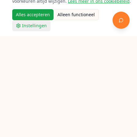
voorkeuren altijd wijzigen.
Lees meer in ons cookiebeleid
.
Alles accepteren
Alleen functioneel
Instellingen
Racketpoint
Racket bespannen in Nuenen
Op zoek naar een bespanner in Nuenen? Bekijk hieronder
alle aangesloten lokale racketbespanners voor tennis,
badminton en squash.
Verken Racketpoint
Zoek een bespanner
Bespanners per stad
Bespan gidsen
Bespan calculator
Feiten
FAQ
Contact
© Racketpoint — Nederlandse racketbespanner directory