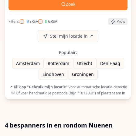
Zoek
Filters:
ERSA
GRSA
Pro's
Filter op ERSA (European Racquet Stringers Assoc
Filter op GRSA (Global Racquet Stringers 
Stel mijn locatie in 📍
Populair:
Amsterdam
Rotterdam
Utrecht
Den Haag
Eindhoven
Groningen
📍
Klik op "Gebruik mijn locatie"
voor automatische locatie-detectie
💡 Of voer handmatig je postcode (bijv. "1012 AB") of plaatsnaam in
4 bespanners in en rondom Nuenen