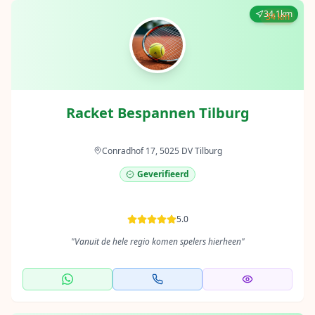
34.1km
34 km
Racket Bespannen Tilburg
Conradhof 17, 5025 DV Tilburg
Geverifieerd
5.0
"
Vanuit de hele regio komen spelers hierheen
"