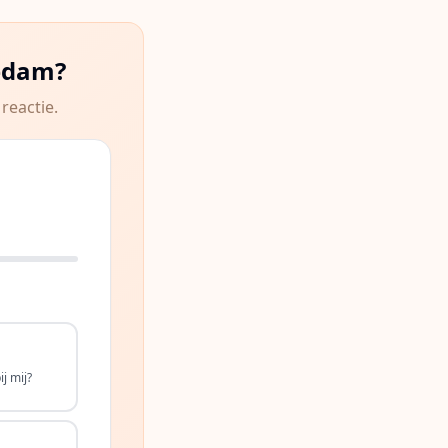
edam
?
reactie.
j mij?