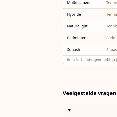
Multifilament
Tenni
Hybride
Tenni
Natural gut
Tenni
Badminton
Badm
Squash
Squa
Bron:
Racketpoint, gemiddelde pr
Veelgestelde vragen