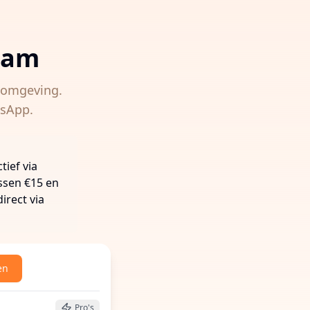
dam
omgeving.
tsApp.
ief via
ussen €15 en
irect via
en
 buurt te vinden
Pro's