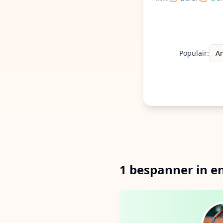
Filter op ERS
Filte
Populair:
A
1 bespanner in 