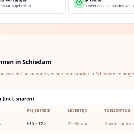
 snaar is gebroken
Ik weet nog niet precies wat i
annen in
Schiedam
type voor het bespannen van een tennisracket in
Schiedam
en omgevi
(incl. snaren)
T
PRIJSBEREIK
LEVERTIJD
TOELICHTING
s
€15 – €25
24–48 uur
Goede control