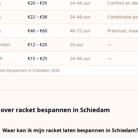
s
€20 – €35
24–48 uur
Comfort en d
s
€22 – €38
24–48 uur
Combinatie pol
s
€40 – €60
48–72 uur
Premium, maxi
inton
€12 – €20
24 uur
—
sh
€15 – €25
24–48 uur
—
ijzen bespanners in Schiedam, 2026
 over racket bespannen in
Schiedam
Waar kan ik mijn racket laten bespannen in Schiedam