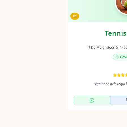
#1
Tennis
De Molensteen 5, 476
Geve
"
Vanuit de hele regio