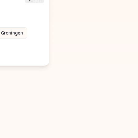
e bespanners
ceerde bespanners
Groningen