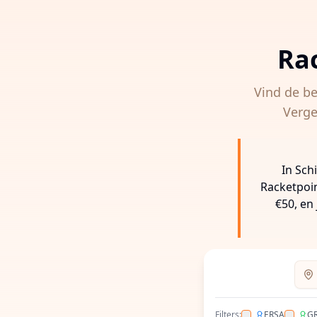
Ra
Vind de b
Verge
In Sch
Racketpoin
€50, en
Voer
Filters:
ERSA
G