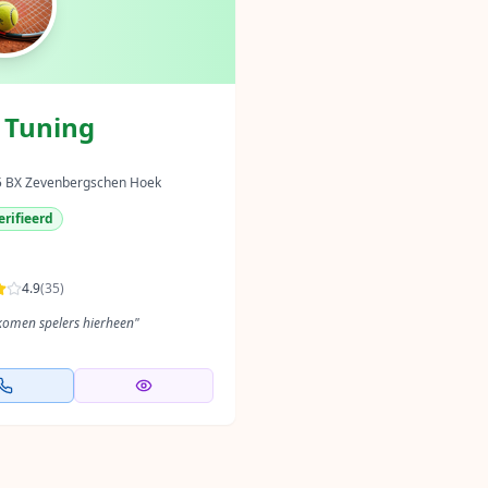
 Tuning
5 BX Zevenbergschen Hoek
rifieerd
4.9
(
35
)
 komen spelers hierheen
"