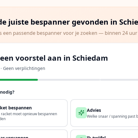
de juiste bespanner gevonden in
Schi
s een passende bespanner voor je zoeken — binnen 24 uur 
een voorstel aan in Schiedam
d · Geen verplichtingen
 nodig?
ket bespannen
Advies
n racket moet opnieuw bespannen
Welke snaar / spanning past bi
den
ar vervangen
Ik twijfel