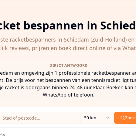
cket bespannen in
Schie
este racketbespanners in
Schiedam
(Zuid-Holland)
en 
lijk reviews, prijzen en boek direct online of via Wha
DIRECT ANTWOORD
iedam en omgeving zijn 1 professionele racketbespanner act
t. De prijs voor het bespannen van een tennisracket ligt t
 je racket is doorgaans binnen 24–48 uur klaar. Boeken kan d
WhatsApp of telefoon.
Zoeklocatie (stad of postcode)
Zoekradius
50 km
Zoek
 een stad, postcode of adres in om racketbespanners in de
RSA