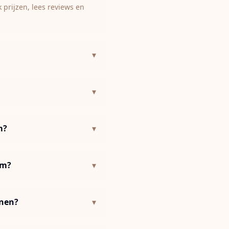
 prijzen, lees reviews en
▾
▾
m?
▾
am?
▾
nnen?
▾