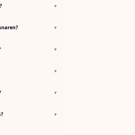
?
▾
 snaren?
▾
?
▾
▾
?
▾
n?
▾