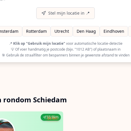
A (European Racquet Stringers Association) gecertificeerd
r op GRSA (Global Racquet Stringers Association) gecertifi
Stel mijn locatie in 📍
msterdam
Rotterdam
Utrecht
Den Haag
Eindhoven
📍
Klik op "Gebruik mijn locatie"
voor automatische locatie-detectie
💡 Of voer handmatig je postcode (bijv. "1012 AB") of plaatsnaam in
🎯 Gebruik de straalfilter om bespanners binnen je gewenste afstand te vinden
en rondom Schiedam
33.9km
34 km