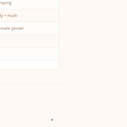
emping
y + multi
male gevoel
?
▾