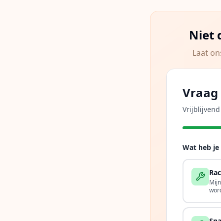
Niet 
Laat on
Vraag 
Vrijblijven
Wat heb je
Rac
Mij
wor
Sna