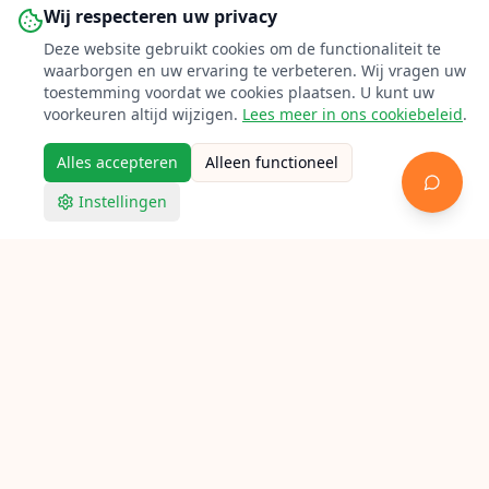
Wij respecteren uw privacy
Deze website gebruikt cookies om de functionaliteit te
waarborgen en uw ervaring te verbeteren. Wij vragen uw
toestemming voordat we cookies plaatsen. U kunt uw
voorkeuren altijd wijzigen.
Lees meer in ons cookiebeleid
.
Alles accepteren
Alleen functioneel
Instellingen
Racketpoint
Racket bespannen in Assen
Op zoek naar een bespanner in Assen? Bekijk hieronder
alle aangesloten lokale racketbespanners voor tennis,
badminton en squash.
Verken Racketpoint
Zoek een bespanner
Bespanners per stad
Bespan gidsen
Bespan calculator