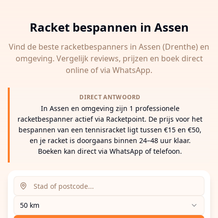
Racket bespannen in
Assen
Vind de beste racketbespanners in
Assen
(Drenthe)
en
omgeving. Vergelijk reviews, prijzen en boek direct
online of via WhatsApp.
DIRECT ANTWOORD
In Assen en omgeving zijn 1 professionele
racketbespanner actief via Racketpoint. De prijs voor het
bespannen van een tennisracket ligt tussen €15 en €50,
en je racket is doorgaans binnen 24–48 uur klaar.
Boeken kan direct via WhatsApp of telefoon.
Zoeklocatie (stad of postcode)
Zoekradius
Voer een stad, postcode of adres in om racketbespanne
50 km