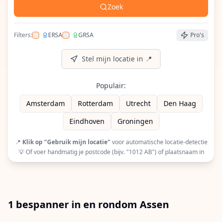
Zoek
Filters:
ERSA
GRSA
Pro's
Filter op ERSA (European Racquet Stringers Assoc
Filter op GRSA (Global Racquet Stringers 
Stel mijn locatie in 📍
Populair:
Amsterdam
Rotterdam
Utrecht
Den Haag
Eindhoven
Groningen
📍
Klik op "Gebruik mijn locatie"
voor automatische locatie-detectie
💡 Of voer handmatig je postcode (bijv. "1012 AB") of plaatsnaam in
1 bespanner in en rondom Assen