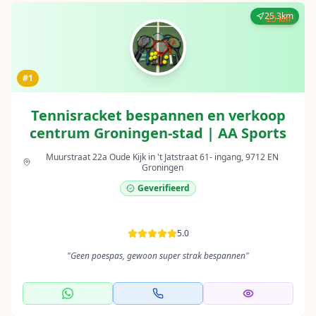
25.3km
25 km
#1
Tennisracket bespannen en verkoop
centrum Groningen-stad | AA Sports
Muurstraat 22a Oude Kijk in 't Jatstraat 61- ingang, 9712 EN
Groningen
Geverifieerd
5.0
"
Geen poespas, gewoon super strak bespannen
"