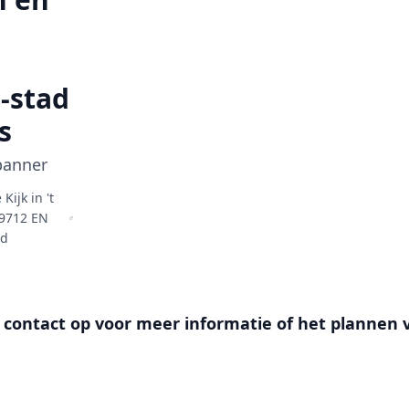
-stad
s
panner
ijk in 't
 9712 EN
nd
 contact op voor meer informatie of het plannen 