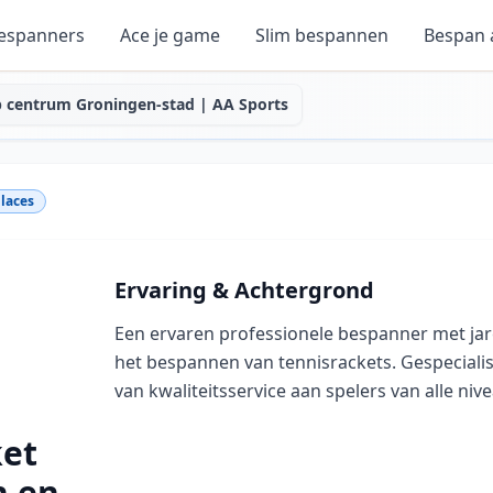
espanners
Ace je game
Slim bespannen
Bespan
 centrum Groningen-stad | AA Sports
laces
Ervaring & Achtergrond
Een ervaren professionele bespanner met jar
het bespannen van tennisrackets. Gespecialis
van kwaliteitsservice aan spelers van alle niv
ket
n en