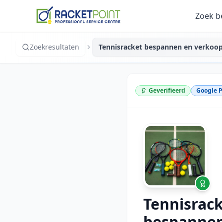
Zoek b
Zoekresultaten
Tennisracket bespannen en verkoop
Geverifieerd
Google P
Tennisrac
bespanne