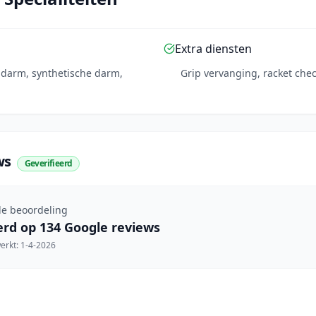
Extra diensten
e darm, synthetische darm,
Grip vervanging, racket che
ws
Geverifieerd
e beoordeling
erd op
134
Google reviews
werkt:
1-4-2026