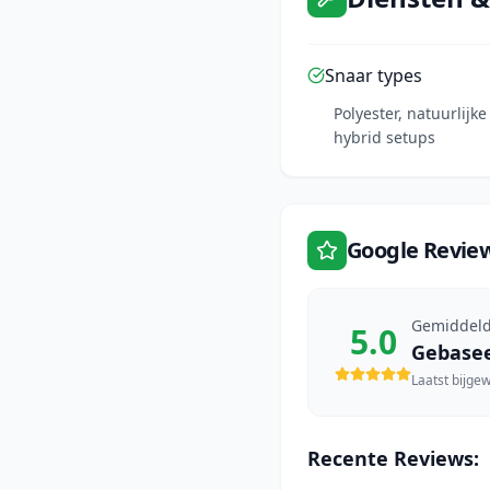
Snaar types
Polyester, natuurlijk
hybrid setups
Google Revie
Gemiddeld
5.0
Gebase
Laatst bijge
Recente Reviews: