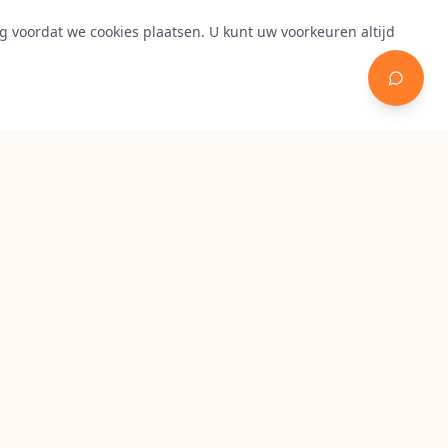
 voordat we cookies plaatsen. U kunt uw voorkeuren altijd
Contact
Amersfoortsestraatweg 14, 1411
HC Naarden
0645982162
service@racketpoint.nl