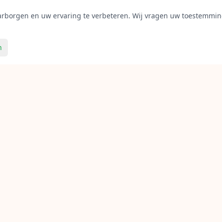
aarborgen en uw ervaring te verbeteren. Wij vragen uw toestemming
n
inks
Diensten
Tennis bespannen
panners
Badminton bespannen
ame
Squash bespannen
Bespanning calculator
er worden
Uitrusting advies