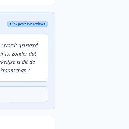
Uit 5 positieve reviews
er wordt geleverd.
r is, zonder dat
kwijze is dit de
vakmanschap.
"