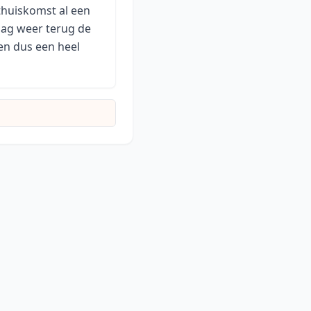
 thuiskomst al een
dag weer terug de
 en dus een heel