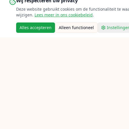
Wij respecteren uw privacy
Deze website gebruikt cookies om de functionaliteit te w
wijzigen.
Lees meer in ons cookiebeleid
.
Alles accepteren
Alleen functioneel
Instellinge
Snelle l
Home
Verbind racketsporten-
Vind bes
enthousiastelingen met expert
bespanners door heel Nederland.
Ace je g
Contact
Bespann