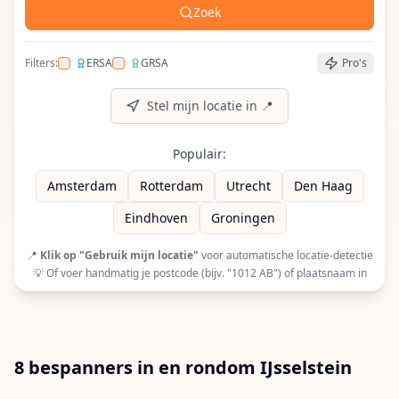
Zoek
Filters:
ERSA
GRSA
Pro's
Filter op ERSA (European Racquet Stringers Assoc
Filter op GRSA (Global Racquet Stringers 
Stel mijn locatie in 📍
Populair:
Amsterdam
Rotterdam
Utrecht
Den Haag
Eindhoven
Groningen
📍
Klik op "Gebruik mijn locatie"
voor automatische locatie-detectie
💡 Of voer handmatig je postcode (bijv. "1012 AB") of plaatsnaam in
8 bespanners in en rondom IJsselstein