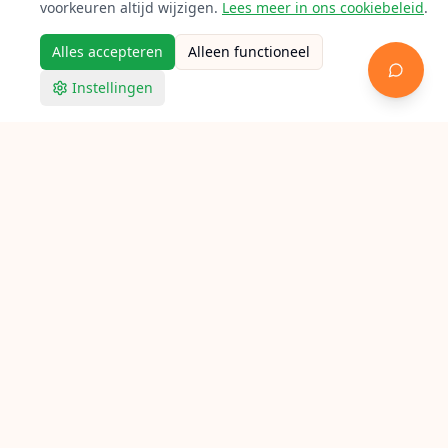
voorkeuren altijd wijzigen.
Lees meer in ons cookiebeleid
.
Alles accepteren
Alleen functioneel
Instellingen
Racketpoint
Racket bespannen in IJsselstein
Op zoek naar een bespanner in IJsselstein? Bekijk
hieronder alle aangesloten lokale racketbespanners voor
tennis, badminton en squash.
Verken Racketpoint
Zoek een bespanner
Bespanners per stad
Bespan gidsen
Bespan calculator
Feiten
FAQ
Contact
© Racketpoint — Nederlandse racketbespanner directory