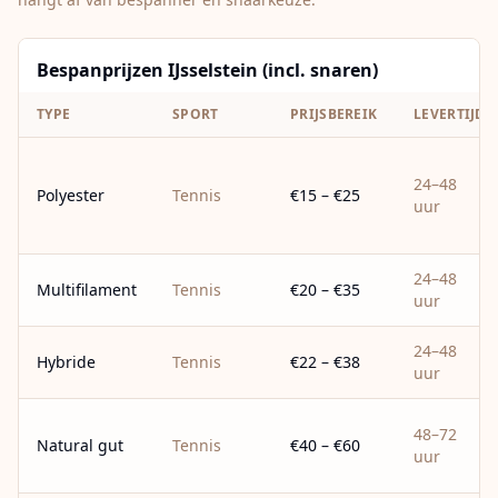
Bespanprijzen IJsselstein (incl. snaren)
TYPE
SPORT
PRIJSBEREIK
LEVERTIJD
24–48
Polyester
Tennis
€15 – €25
uur
24–48
Multifilament
Tennis
€20 – €35
uur
24–48
Hybride
Tennis
€22 – €38
uur
48–72
Natural gut
Tennis
€40 – €60
uur