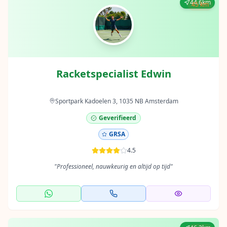
44.6km
45 km
Racketspecialist Edwin
Sportpark Kadoelen 3, 1035 NB Amsterdam
Geverifieerd
GRSA
4.5
"
Professioneel, nauwkeurig en altijd op tijd
"