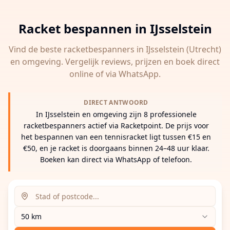
Racket bespannen in
IJsselstein
Vind de beste racketbespanners in
IJsselstein
(Utrecht)
en omgeving. Vergelijk reviews, prijzen en boek direct
online of via WhatsApp.
DIRECT ANTWOORD
In IJsselstein en omgeving zijn 8 professionele
racketbespanners actief via Racketpoint. De prijs voor
het bespannen van een tennisracket ligt tussen €15 en
€50, en je racket is doorgaans binnen 24–48 uur klaar.
Boeken kan direct via WhatsApp of telefoon.
Zoeklocatie (stad of postcode)
Zoekradius
Voer een stad, postcode of adres in om racketbespanne
50 km