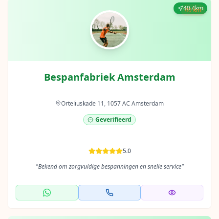
40.4km
40 km
Bespanfabriek Amsterdam
Orteliuskade 11, 1057 AC Amsterdam
Geverifieerd
5.0
"
Bekend om zorgvuldige bespanningen en snelle service
"