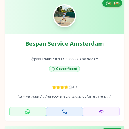
41.0km
41 km
Bespan Service Amsterdam
John Franklinstraat, 1056 SX Amsterdam
Geverifieerd
4.7
"
Een vertrouwd adres voor wie zijn materiaal serieus neemt
"