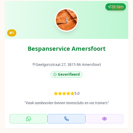
29.5km
29 km
#1
Bespanservice Amersfoort
Geelgorsstraat 27, 3815 RA Amersfoort
Geverifieerd
5.0
"
Vaak aanbevolen binnen tennisclubs en via trainers
"