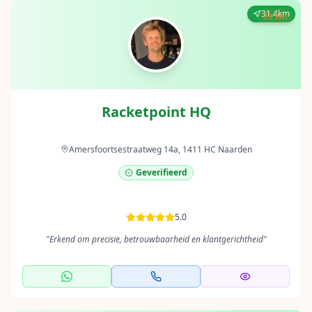
31.4km
31 km
Racketpoint HQ
Amersfoortsestraatweg 14a, 1411 HC Naarden
Geverifieerd
5.0
"
Erkend om precisie, betrouwbaarheid en klantgerichtheid
"