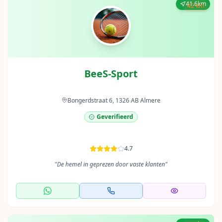
41.6km
42 km
BeeS-Sport
Bongerdstraat 6, 1326 AB Almere
Geverifieerd
4.7
"
De hemel in geprezen door vaste klanten
"