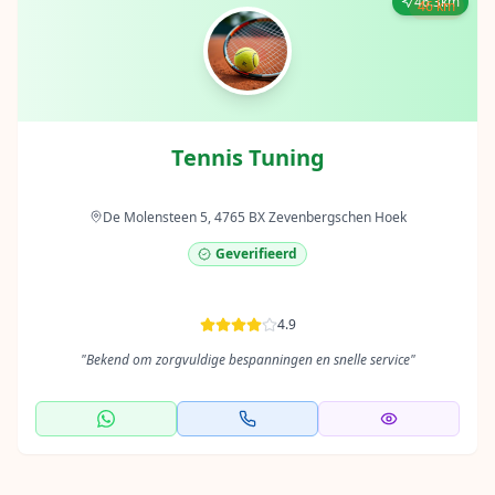
46.3km
46 km
Tennis Tuning
De Molensteen 5, 4765 BX Zevenbergschen Hoek
Geverifieerd
4.9
"
Bekend om zorgvuldige bespanningen en snelle service
"