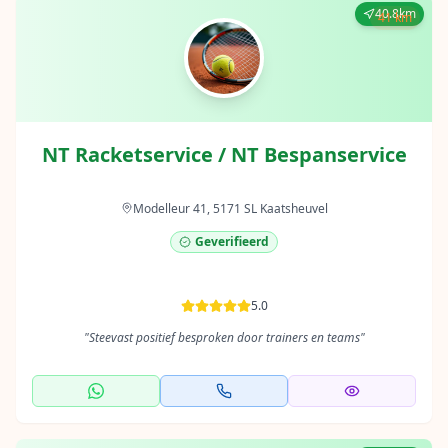
40.8km
41 km
NT Racketservice / NT Bespanservice
Modelleur 41, 5171 SL Kaatsheuvel
Geverifieerd
5.0
"
Steevast positief besproken door trainers en teams
"