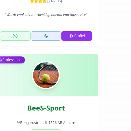
4.9
(
35
)
"
Wordt vaak als voorbeeld genoemd van topservice
"
Profiel
Professional
BeeS-Sport
Bongerdstraat 6, 1326 AB Almere