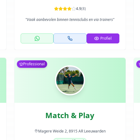
4.9
(
8
)
"
Vaak aanbevolen binnen tennisclubs en via trainers
"
Profiel
Professional
Match & Play
Magere Weide 2, 8915 AR Leeuwarden