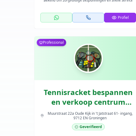
"
Bekend om zorgvuldige bespanningen en snelle service
"
Profiel
Professional
Tennisracket bespannen
en verkoop centrum
Groningen-stad | AA
Muurstraat 22a Oude Kijk in 't Jatstraat 61- ingang,
9712 EN Groningen
Sports
Geverifieerd