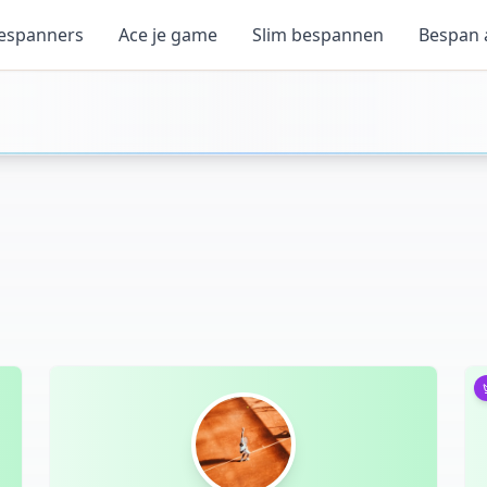
espanners
Ace je game
Slim bespannen
Bespan