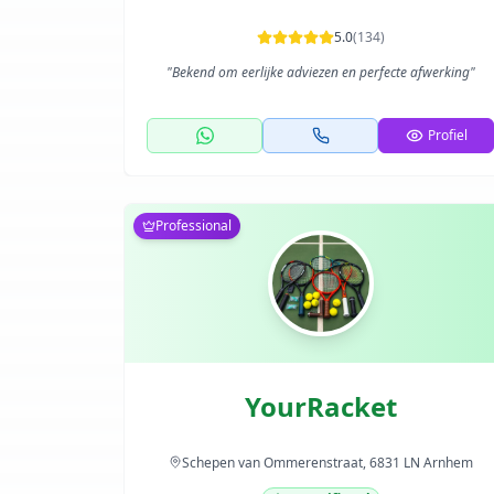
5.0
(
134
)
"
Bekend om eerlijke adviezen en perfecte afwerking
"
Profiel
Professional
YourRacket
Schepen van Ommerenstraat, 6831 LN Arnhem