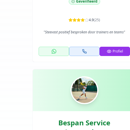
Geverifieerd
4.9
(
25
)
"
Steevast positief besproken door trainers en teams
"
Profiel
Bespan Service