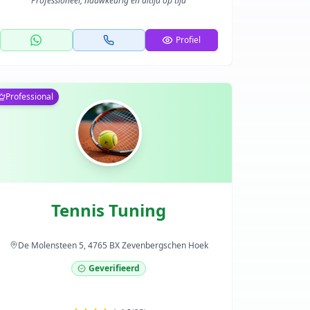
"
Professioneel, nauwkeurig en altijd op tijd
"
Profiel
Professional
Tennis Tuning
De Molensteen 5, 4765 BX Zevenbergschen Hoek
Geverifieerd