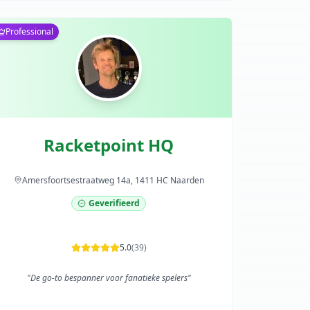
Professional
Racketpoint HQ
Amersfoortsestraatweg 14a, 1411 HC Naarden
Geverifieerd
5.0
(
39
)
"
De go-to bespanner voor fanatieke spelers
"