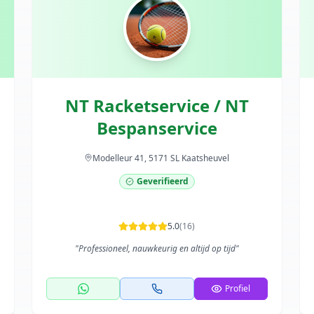
NT Racketservice / NT
Bespanservice
Modelleur 41, 5171 SL Kaatsheuvel
Geverifieerd
5.0
(
16
)
"
Professioneel, nauwkeurig en altijd op tijd
"
Profiel