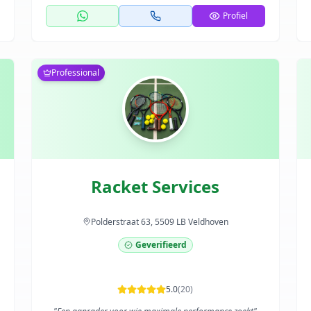
Profiel
Professional
Racket Services
Polderstraat 63, 5509 LB Veldhoven
Geverifieerd
5.0
(
20
)