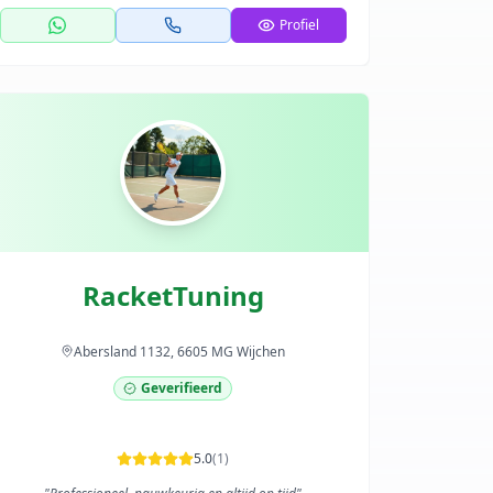
Profiel
RacketTuning
Abersland 1132, 6605 MG Wijchen
Geverifieerd
5.0
(
1
)