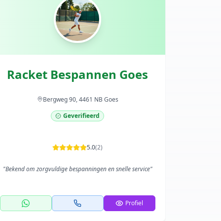
Racket Bespannen Goes
Bergweg 90, 4461 NB Goes
Geverifieerd
5.0
(
2
)
"
Bekend om zorgvuldige bespanningen en snelle service
"
Profiel