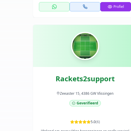
Profiel
Rackets2support
Zeeaster 15, 4386 GW Vlissingen
Geverifieerd
5.0
(
6
)