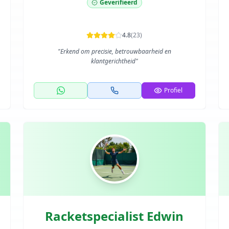
Geverifieerd
4.8
(
23
)
"
Erkend om precisie, betrouwbaarheid en
klantgerichtheid
"
Profiel
Racketspecialist Edwin