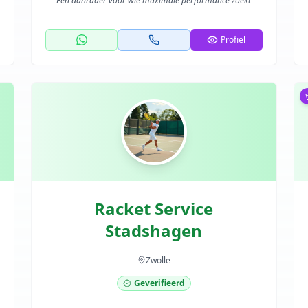
"
Een aanrader voor wie maximale performance zoekt
"
Profiel
Racket Service
Stadshagen
Zwolle
Geverifieerd