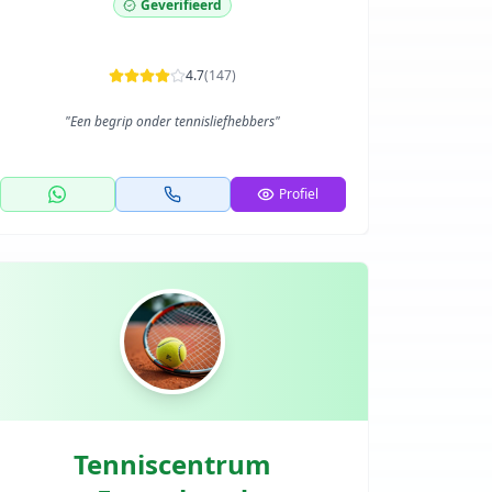
Geverifieerd
4.7
(
147
)
"
Een begrip onder tennisliefhebbers
"
Profiel
Tenniscentrum