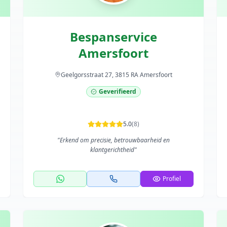
Bespanservice
Amersfoort
Geelgorsstraat 27, 3815 RA Amersfoort
Geverifieerd
5.0
(
8
)
"
Erkend om precisie, betrouwbaarheid en
klantgerichtheid
"
Profiel